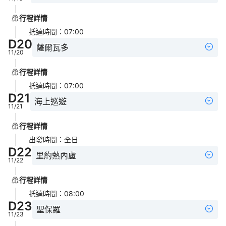
行程詳情
抵達時間
：
07:00
D
20
薩爾瓦多
11/20
行程詳情
抵達時間
：
07:00
D
21
海上巡遊
11/21
行程詳情
出發時間
：
全日
D
22
里約熱內盧
11/22
行程詳情
抵達時間
：
08:00
D
23
聖保羅
11/23