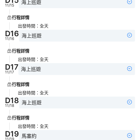
D
15
海上巡遊
11/15
行程詳情
出發時間
：
全天
D
16
海上巡遊
11/16
行程詳情
出發時間
：
全天
D
17
海上巡遊
11/17
行程詳情
出發時間
：
全天
D
18
海上巡遊
11/18
行程詳情
出發時間
：
全天
D
19
馬塞約
11/19