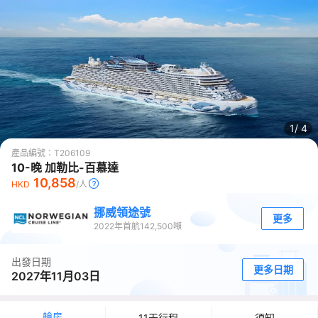
1/
4
產品編號：
T206109
10-晚 加勒比-百慕達
10,858
HKD
/人
挪威領途號
更多
2022
年首航
142,500
噸
出發日期
更多日期
2027年11月03日
艙房
11天行程
須知