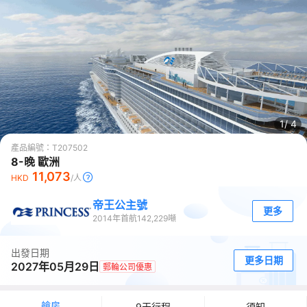
1/
4
產品編號：
T207502
8-晚 歐洲
11,073
HKD
/人
帝王公主號
更多
2014
年首航
142,229
噸
出發日期
更多日期
2027年05月29日
郵輪公司優惠
艙房
9天行程
須知