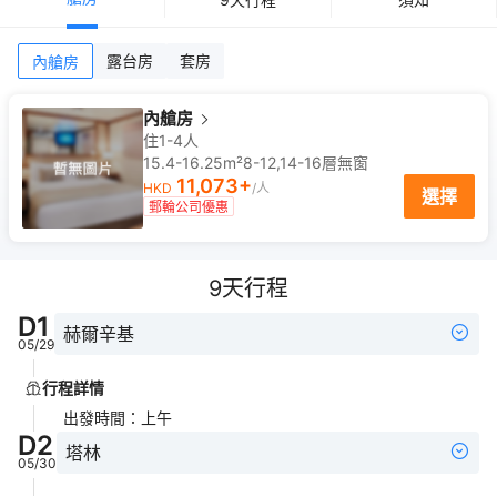
露台房
套房
內艙房
內艙房
住1-4人
15.4-16.25m²
8-12,14-16
層
無窗
11,073
+
HKD
/人
選擇
郵輪公司優惠
9
天行程
D
1
赫爾辛基
05/29
行程詳情
出發時間
：
上午
D
2
塔林
05/30