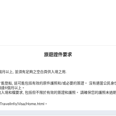
旅遊證件要求
個月以上, 並須有足夠之空白頁供入境之用.
能登船, 這可能包括有效的原件護照和/或必要的簽證。 沒有適當公民身
須達6個月以上。
入境和檔要求, 包括但不限於有效的簽證和護照。 請確保您的護照未過期
velInfo/Visa/Home.html。