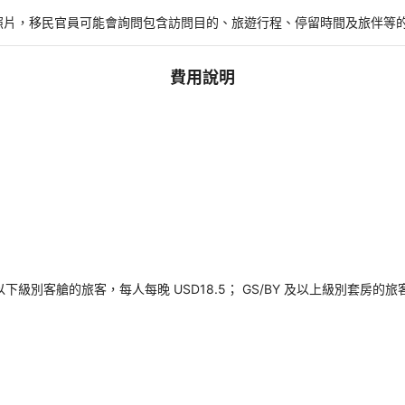
。
照片，移民官員可能會詢問包含訪問目的、旅遊行程、停留時間及旅伴等
費用說明
以下級別客艙的旅客，每人每晚 USD18.5； GS/BY 及以上級別套房的