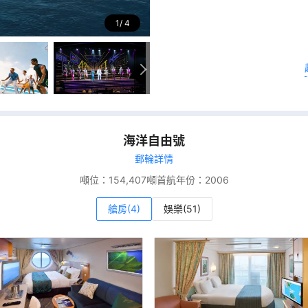
1
4
海洋自由號
郵輪詳情
噸位：
154,407噸
首航年份：
2006
艙房(4)
娛樂(51)