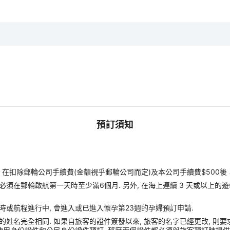
預訂須知
扣除郵輪公司手續費(金額視乎郵輪公司而定)及本公司手續費$500後
須在郵輪啟航第一天時至少滿6個月. 另外, 在海上連續 3 天或以上的
時或航程進行中, 會進入或已進入懷孕第23週的孕婦預訂申請.
姓名完全相同. 如果自旅客的證件簽發以來, 旅客的名字已經更改, 則要