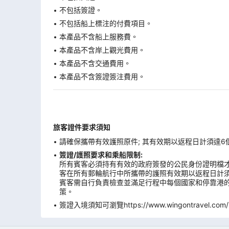
不包括簽證。
不包括船上標注的付費項目。
本產品不含船上服務費。
本產品不含岸上觀光費用。
本產品不含交通費用。
本產品不含簽證簽注費用。
旅客證件要求須知
請確保攜帶有效護照原件; 其有效期以返程日計須達6
簽證/護照要求和乘船限制:
所有賓客必須持有有效的政府簽發的公民身份證明檔才
客在所有郵輪航行中所攜帶的護照有效期以返程日計
賓客需自行負責檢查並滿足行程中每個國家和停靠港的
策。
簽證入境須知可瀏覽https://www.wingontravel.com/Tra