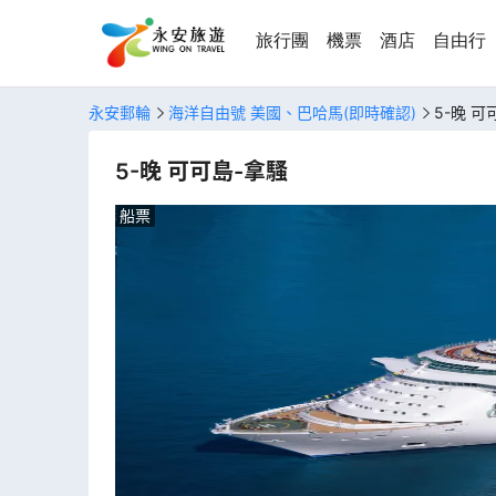
旅行團
機票
酒店
自由行
永安郵輪
海洋自由號 美國、巴哈馬(即時確認)
5-晚 可
5-晚 可可島-拿騷
船票