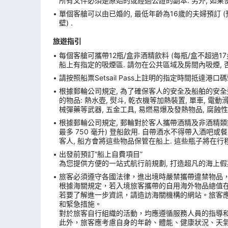
所有文件必須是原始的或經過公證的副本. 另外, 如果
單個客艙可以由已婚的, 最低年齡為16歲的夫婦預訂 
壁) .
旅遊指引
每個客艙可攜帶12瓶/盒非酒精飲料 (每瓶/盒不超過17
船上有指定的吸煙區. 請勿在公共區域及房間內吸煙, 
請按照船票Setsail Pass上註明的指定時間抵達
根據郵輪公司規定, 為了確保客人的安全及船舶的安全
的物品: 熱水壺, 熨斗, 乾衣機等加熱裝置, 單車, 電動滑板
械彈藥等武器, 五金工具, 易燃易爆及發熱物品, 腐蝕性
根據郵輪公司規定, 郵輪對於客人攜帶酒精及非酒精類飲
最多 750 毫升) 登船飲用. 自帶酒水不得帶入酒吧
客人, 船方會將這些物品保管在船上. 這些瓶子將在行
出發前預訂“船上自費項目”
為您提供方便的一站式航行前規劃, 打造超凡的海上假期
旅客必須遵守各國法律，進出境時嚴禁攜帶違禁物品
根據海關規定，若入境旅客攜帶的自用海外物品總值
若要了解進一步資訊，請造訪海關機構的網站。旅客
和緊急措施。
對於旅客自行組織的活動，均應遵循服務人員的指導
此外，旅客應考慮自身的年齡、體能、健康狀況、天