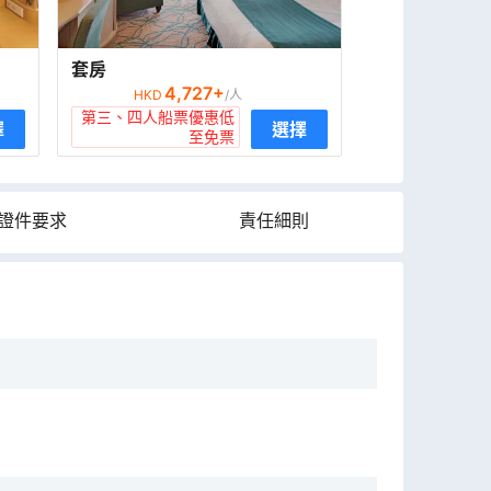
套房
4,727
+
HKD
/人
第三、四人船票優惠低
擇
選擇
至免票
證件要求
責任細則