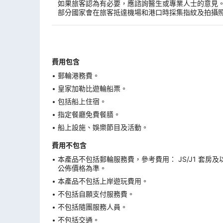
如果旅客認為有必要，應諮詢醫生或專業人士的意見
部分國家會在旅客抵達機場和港口時採集指紋及拍攝
費用包含
郵輪港務費。
皇家加勒比遊輪船票。
包括船上住宿。
指定餐廳免費餐膳。
船上設施、娛樂節目及活動。
費用不包含
本產品不包括郵輪服務費，參考費用： JS/J1 套房及
公佈價格為準。
本產品不包括上岸遊玩費用。
不包括自願支付服務費。
不包括隨團服務人員。
不包括交通。