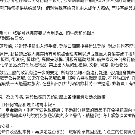
使用身份證件和公民身份證件預訂, 那麼兩個證件都必須與旅客預訂時提供的
(預訂時需提供結婚證明) . 個別特殊客艙只能由未成年人獨佔, 而該客艙
盎司) . 旅客可以攜帶嬰兒專用食品, 如牛奶和蒸餾水.
否則將有罰款.
港口碼頭登船, 並辦理相關出入境手續. 登船口關閉後將無法登船. 對於任何不
運行, 郵輪禁止客人攜帶所有可能被合理濫用以造成嚴重人身傷害或干擾船
車, 衝浪板, 棒球棍, 高爾夫球桿, 滑板等運動器械, 航拍機及任何飛行儀器, Sams
化學製品及其他危險物品, 禁止出入境的動植物, 文物, 書籍, 影音物品.
品上船的政策有進一步的規定. 所有飲品均不能進行託運, 必須隨身攜帶登船
或餐廳等公共區域. 如需在公共區域飲用, 郵輪方將收取開瓶費. 在登船口岸
程最後一天退還給旅客. 在登船日扣押的酒精飲料將不會退還. 郵輪員工有
. 為免向隅, 請於出發前先預訂船上各種自費活動及服務.
，且任何物品和現金均需申報。
在一定金額內，則可享受免稅優惠；不過部分類型的商品不在免稅範圍內
應遵循郵輪產品的說明及旅遊活動的安全警告，積極參加海上緊急演習並
和安排。
氣條件及活動本身，再決定是否參加。旅客應承擔因活動而產生的任何責