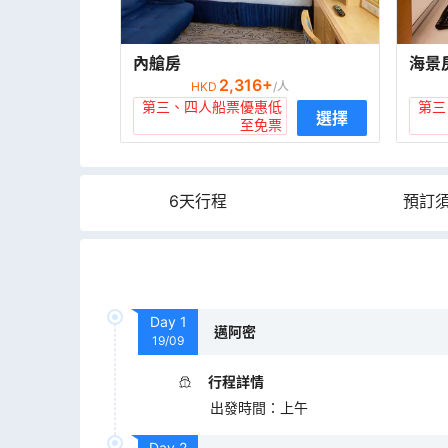
內艙房
海景
2,316
+
HKD
/人
第三、四人船票優惠低
第三
選擇
至免票
6天行程
預訂
Day
1
邁阿密
19/09
行程詳情
出發時間
：
上午
Day
2