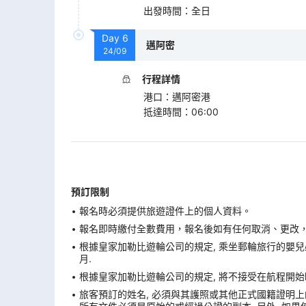
出發時間
：
全日
Day
6
邁阿密
24/09
行程詳情
港口
：
邁阿密港
抵達時間
：
06:00
預訂限制
報名時必須提供旅遊證件上的個人資料。
報名即時繳付全數費用，報名後如有任何取消、更改，在
根據皇家加勒比遊輪公司的規定, 乘坐郵輪旅行的嬰兒必
月.
根據皇家加勒比遊輪公司的規定, 將不接受在航程開始
旅客預訂的姓名, 必須與其護照或其他正式國籍證明上的