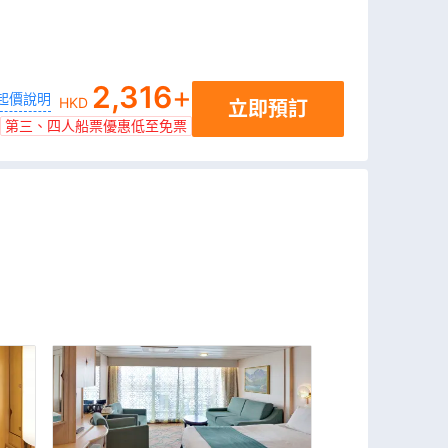
2,316
+
起價說明
HKD
立即預訂
第三、四人船票優惠低至免票