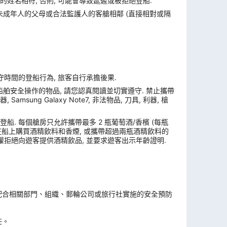
姓名相符, 否則, 可能會導致延遲或被拒絕登船.
與未成年人的父母或合法監護人的客艙相鄰 (直接相對或隔
遵守時間的登船行為, 旅客自行承擔後果.
舶安全操作的物品, 請您認真閱讀並切實遵守. 禁止攜帶
ung Galaxy Note7, 非法物品, 刀具, 利器, 槍
. 每個艙房只允許攜帶最多 2 瓶葡萄酒/香檳 (每瓶
, 在船上購買酒精飲料和香煙, 或攜帶超過兩瓶酒精飲料的
權拒絕向遊客提供酒精飲品, 並要求遊客出示年齡證明.
。
配合相關部門、組織、郵輪公司或旅行社實施的安全預防
任。