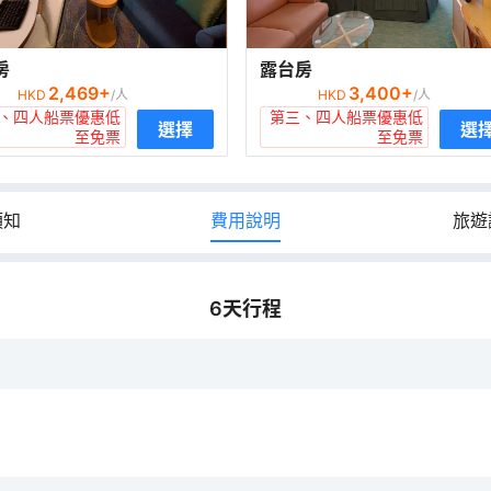
房
露台房
2,469
+
3,400
+
HKD
/人
HKD
/人
、四人船票優惠低
第三、四人船票優惠低
選擇
選
至免票
至免票
須知
費用說明
旅遊
6
天行程