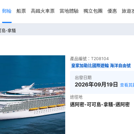
郵輪
船票
高鐵火車票
當地體驗
獨立包團
優惠
旅遊
可島-拿騷
產品編號：
T208104
皇家加勒比國際遊輪 海洋自由號
出發日期
2026年09月19日
查看其
途徑地
邁阿密-可可島-拿騷-邁阿密