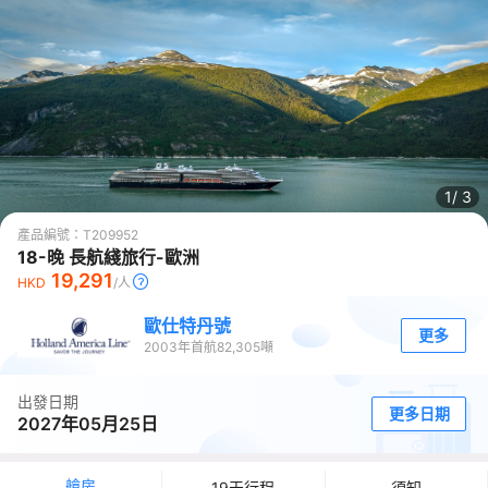
1/
3
產品編號：
T209952
18-晚 長航綫旅行-歐洲
19,291
HKD
/人
歐仕特丹號
更多
2003
年首航
82,305
噸
出發日期
更多日期
2027年05月25日
艙房
19天行程
須知