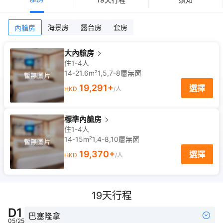
海景房
露台房
套房
內艙房
大內艙房
住1-4人
14-21.6m²
1,5,7-8
層
無窗
19,291
+
選擇
HKD
/人
標準內艙房
住1-4人
14-15m²
1,4-8,10
層
無窗
19,370
+
選擇
HKD
/人
19
天行程
D
1
巴塞隆拿
05/25