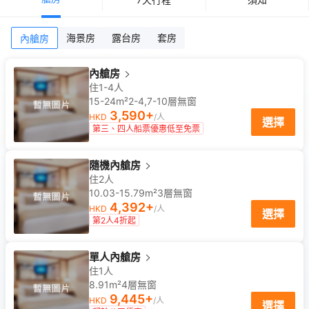
海景房
露台房
套房
內艙房
內艙房
住1-4人
15-24m²
2-4,7-10
層
無窗
3,590
+
HKD
/人
選擇
第三、四人船票優惠低至免票
隨機內艙房
住2人
10.03-15.79m²
3
層
無窗
4,392
+
HKD
/人
選擇
第2人4折起
單人內艙房
住1人
8.91m²
4
層
無窗
9,445
+
HKD
/人
選擇