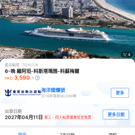
1/
4
產品編號：
T210778
6-晚 羅阿坦-科斯塔瑪雅-科蘇梅爾
3,590
HKD
/人
海洋燦爛號
更多
2016
年首航
90,090
噸
出發日期
更多日期
2027年04月11日
第三、四人船票優惠低至免票
艙房
7天行程
須知