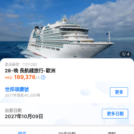
1/
4
產品編號：
T211282
28-晚 長航綫旅行-歐洲
189,376
HKD
/人
世邦頌讚號
更多
2017
年首航
40,350
噸
出發日期
更多日期
2027年10月09日
艙房
29天行程
須知