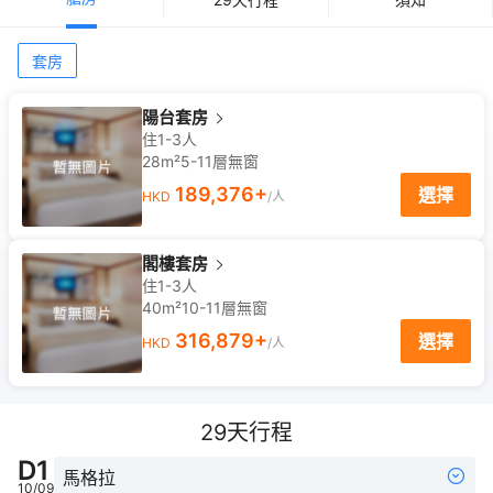
套房
陽台套房
住1-3人
28m²
5-11
層
無窗
189,376
+
選擇
HKD
/人
閣樓套房
住1-3人
40m²
10-11
層
無窗
316,879
+
選擇
HKD
/人
29
天行程
D
1
馬格拉
10/09