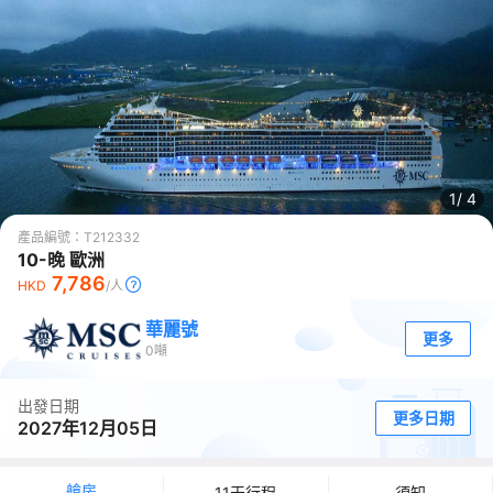
1/
4
產品編號：
T212332
10-晚 歐洲
7,786
HKD
/人
華麗號
更多
0
噸
出發日期
更多日期
2027年12月05日
艙房
11天行程
須知