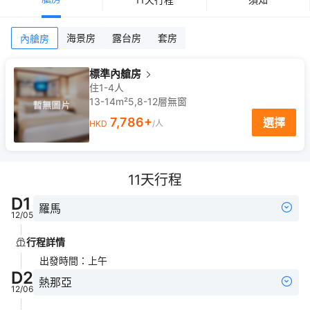
海景房
露台房
套房
內艙房
標準內艙房
住1-4人
13-14m²
5,8-12
層
無窗
7,786
+
選擇
HKD
/人
11
天行程
D
1
羅馬
12/05
行程詳情
出發時間
：
上午
D
2
熱那亞
12/06