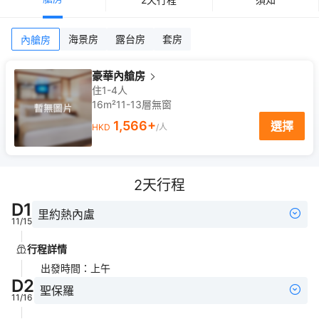
海景房
露台房
套房
內艙房
豪華內艙房
住1-4人
16m²
11-13
層
無窗
1,566
+
選擇
HKD
/人
2
天行程
D
1
里約熱內盧
11/15
行程詳情
出發時間
：
上午
D
2
聖保羅
11/16