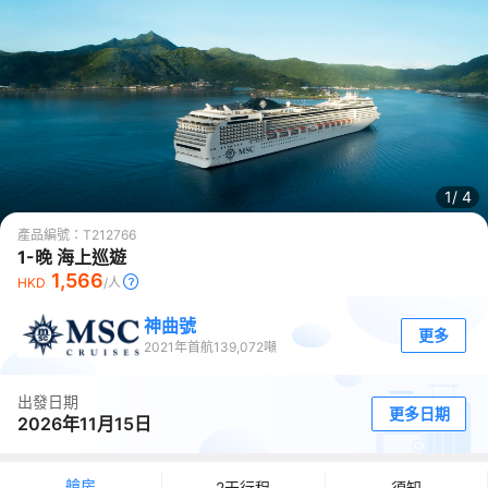
1/
4
產品編號：
T212766
1-晚 海上巡遊
1,566
HKD
/人
神曲號
更多
2021
年首航
139,072
噸
出發日期
更多日期
2026年11月15日
艙房
2天行程
須知