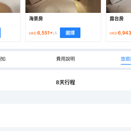
海景房
露台房
6,551
+
6,94
選擇
HKD
/人
HKD
須知
費用說明
旅遊
8
天行程