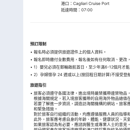
港口
：
Cagliari Cruise Port
抵達時間
：
07:00
預訂限制
報名時必須提供旅遊證件上的個人資料。
報名即時繳付全數費用，報名後如有任何取消、更改，在
1）嬰兒必須在郵輪啟航首日，至少年滿6-12個月
2）孕婦懷孕 24 週或以上(按回程日期計算)不接
旅遊指引
旅客必須遵守各國法律，進出境時嚴禁攜帶違禁物品
根據海關規定，若入境旅客攜帶的自用海外物品總值
若要了解進一步資訊，請造訪海關機構的網站。旅客
和緊急措施。
對於旅客自行組織的活動，均應遵循服務人員的指導
此外，旅客應考慮自身的年齡、體能、健康狀況、天
如果旅客認為有必要，應諮詢醫生或專業人士的意見
部分國家會在旅客抵達機場和港口時採集指紋及拍攝