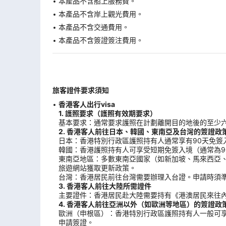
本產品不含船上服務費。
本產品不含岸上觀光費用。
本產品不含交通費用。
本產品不含簽證簽注費用。
旅客證件要求須知
香港客人出行visa
1. 護照要求（護照有效期要求）
基本要求：通常要求護照在計劃離開目的地後的至少
2. 香港客人前往日本、韓國、東南亞及台灣的簽證政
日本：香港特別行政區護照持有人通常享有90天免簽
韓國：香港護照持有人可享受短期免簽入境（通常為9
東南亞地區：多數東南亞國家（如新加坡、馬來西亞
旅遊網站獲取更新政策。
台灣：香港居民前往台灣需要辦理入台證。申請時須
3. 香港客人前往大陸所需證件
主要證件：香港居民赴大陸需要持有《港澳居民來往內
4. 香港客人前往亞洲以外（如歐洲等地區）的簽證政
歐洲（申根區）：香港特別行政區護照持有人一般可享
申請簽證。