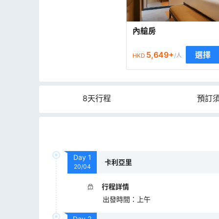
內艙房
5,649
+
選擇
HKD
/人
8天行程
預訂
Day
1
卡利亞里
20/04
行程詳情
出發時間
：
上午
Day
2