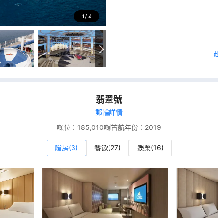
1
4
翡翠號
郵輪詳情
噸位：
185,010噸
首航年份：
2019
艙房(3)
餐飲(27)
娛樂(16)