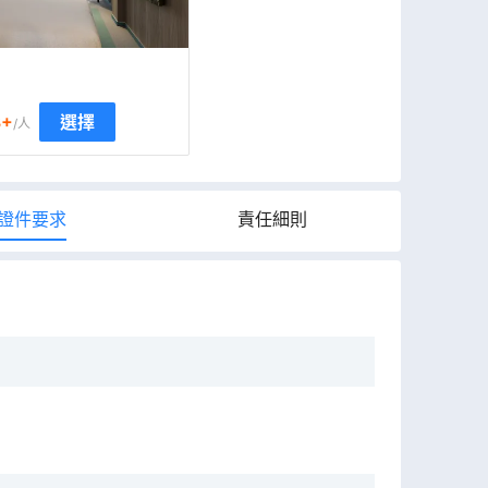
3
+
選擇
/人
證件要求
責任細則