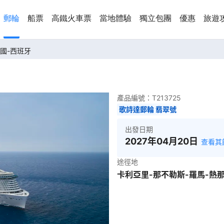
郵輪
船票
高鐵火車票
當地體驗
獨立包團
優惠
旅遊
法國-西班牙
產品編號：
T213725
歌詩達郵輪 翡翠號
出發日期
2027年04月20日
查看其
途徑地
卡利亞里-那不勒斯-羅馬-熱