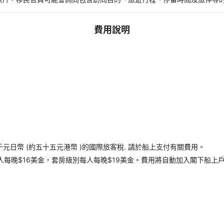
費用說明
千元日幣 (約五十五元港幣 )的國際旅客稅. 請於船上支付有關費用。
每晚$16美金，套房級別每人每晚$19美金。費用將自動加入閣下船上