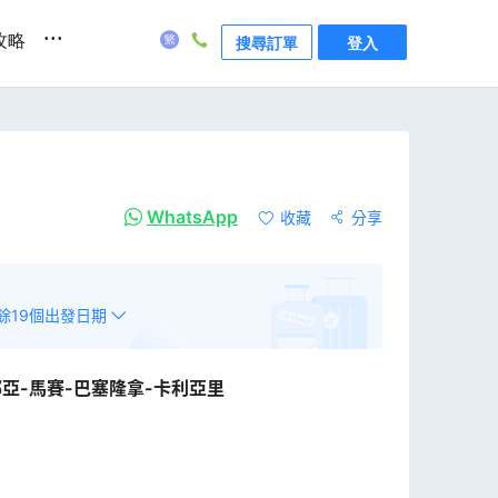
...
攻略
搜尋訂單
登入
WhatsApp
收藏
分享
餘
19
個出發日期
那亞-馬賽-巴塞隆拿-卡利亞里