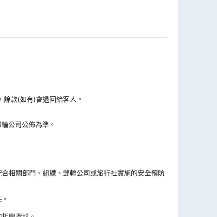
，餘款(如有)會退回給客人。
郵輪公司公佈為準。
。
配合相關部門、組織、郵輪公司或旅行社實施的安全預防
任。
的相關資料。