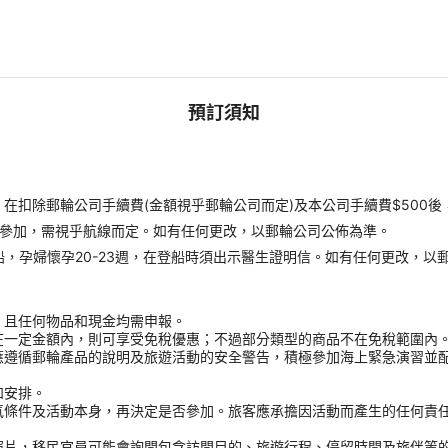
預訂須知
扣除郵輪公司手續費(金額視乎郵輪公司而定)及本公司手續費$500後
才能參加，需視乎航線而定。如有任何更改，以郵輪公司公佈為準。
受登船，孕婦懷孕20-23週，在登船時須出示醫生證明信。如有任何更改，以
，且任何物品和現金均需申報。
在一定金額內，則可享受免稅優惠；不過部分類型的商品不在免稅範圍內
應遵循郵輪產品的說明及旅遊活動的安全警告，積極參加海上緊急演習並
和安排。
氣條件及活動本身，再決定是否參加。旅客應承擔因活動而產生的任何責
。
照片，移民官員可能會詢問包含訪問目的、旅遊行程、停留時間及旅伴等