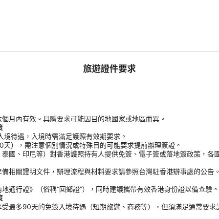
旅遊證件要求
六個月內有效。具體要求可能因目的地國家或地區而異。
策
入境待遇，入境時需滿足護照有效期要求。
0天），需注意個別情況或特殊目的可能要求提前辦理簽證。
、泰國、印尼等）對香港護照持有人提供免簽、電子簽或落地簽政策，各
準備相關證明文件，辦理流程與材料要求請參照台灣駐香港辦事處的公告
地通行證》（俗稱“回鄉證”），同時建議攜帶有效香港身份證以備查驗。
策
受最多90天的免簽入境待遇（短期旅遊、商務等），但須滿足通常要求