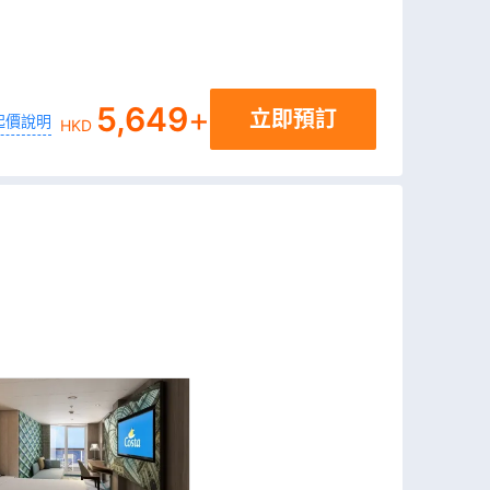
5,649
+
立即預訂
起價說明
HKD