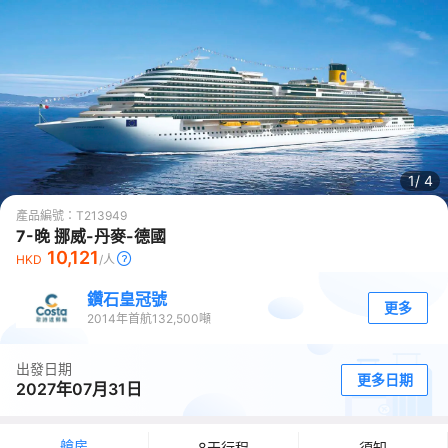
1/
4
產品編號：
T213949
7-晚 挪威-丹麥-德國
10,121
HKD
/人
鑽石皇冠號
更多
2014
年首航
132,500
噸
出發日期
更多日期
2027年07月31日
艙房
8天行程
須知