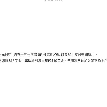
千元日幣 (約五十五元港幣 )的國際旅客稅. 請於船上支付有關費用。
每晚$16美金，套房級別每人每晚$19美金。費用將自動加入閣下船上