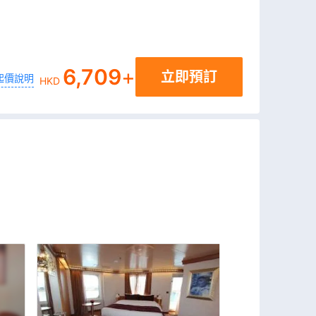
6,709
+
立即預訂
起價說明
HKD