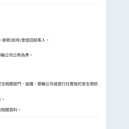
，餘款(如有)會退回給客人。
郵輪公司公佈為準。
。
配合相關部門、組織、郵輪公司或旅行社實施的安全預防
任。
的相關資料。