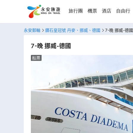
旅行團
機票
酒店
自由行
永安郵輪
鑽石皇冠號 丹麥、挪威、德國
7-晚 挪威-德國
7-晚 挪威-德國
船票