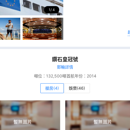
1
4
鑽石皇冠號
郵輪詳情
噸位：
132,500噸
首航年份：
2014
艙房(4)
娛樂(46)