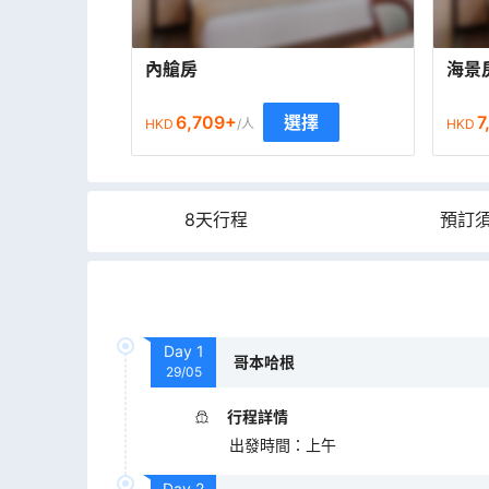
內艙房
海景
6,709
+
7
選擇
HKD
/人
HKD
8天行程
預訂
Day
1
哥本哈根
29/05
行程詳情
出發時間
：
上午
Day
2