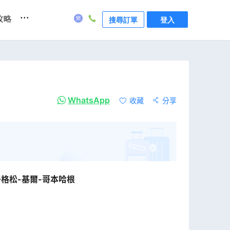
...
攻略
搜尋訂單
登入
WhatsApp
收藏
分享
于格松-基爾-哥本哈根