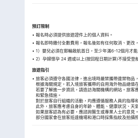
預訂限制
報名時必須提供旅遊證件上的個人資料。
報名即時繳付全數費用，報名後如有任何取消、更改，在
1）嬰兒必須在郵輪啟航首日，至少年滿6-12個月
2）孕婦懷孕 24 週或以上(按回程日期計算)不接
旅遊指引
旅客必須遵守各國法律，進出境時嚴禁攜帶違禁物品
根據海關規定，若入境旅客攜帶的自用海外物品總值
若要了解進一步資訊，請造訪海關機構的網站。旅客
和緊急措施。
對於旅客自行組織的活動，均應遵循服務人員的指導
此外，旅客應考慮自身的年齡、體能、健康狀況、天
如果旅客認為有必要，應諮詢醫生或專業人士的意見
部分國家會在旅客抵達機場和港口時採集指紋及拍攝