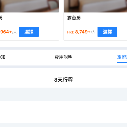
房
露台房
,964
+
8,749
+
選擇
選擇
/人
HKD
/人
須知
費用說明
旅遊
8
天行程