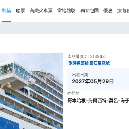
郵輪
船票
高鐵火車票
當地體驗
獨立包團
優惠
旅遊
產品編號：
T213963
歌詩達郵輪 鑽石皇冠號
出發日期
2027年05月29日
途徑地
哥本哈根-海爾西特-莫呂-海