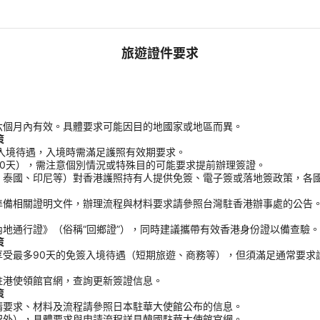
旅遊證件要求
六個月內有效。具體要求可能因目的地國家或地區而異。
策
入境待遇，入境時需滿足護照有效期要求。
0天），需注意個別情況或特殊目的可能要求提前辦理簽證。
、泰國、印尼等）對香港護照持有人提供免簽、電子簽或落地簽政策，各
準備相關證明文件，辦理流程與材料要求請參照台灣駐香港辦事處的公告
地通行證》（俗稱“回鄉證”），同時建議攜帶有效香港身份證以備查驗。
策
受最多90天的免簽入境待遇（短期旅遊、商務等），但須滿足通常要求
駐港使領館官網，查詢更新簽證信息。
策
請要求、材料及流程請參照日本駐華大使館公布的信息。
況外），具體要求與申請流程詳見韓國駐華大使館官網。