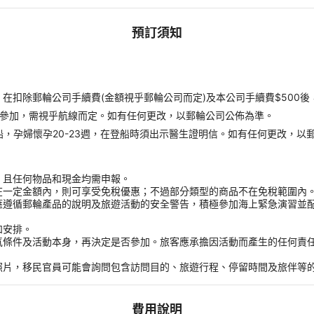
預訂須知
扣除郵輪公司手續費(金額視乎郵輪公司而定)及本公司手續費$500後
才能參加，需視乎航線而定。如有任何更改，以郵輪公司公佈為準。
受登船，孕婦懷孕20-23週，在登船時須出示醫生證明信。如有任何更改，以
，且任何物品和現金均需申報。
在一定金額內，則可享受免稅優惠；不過部分類型的商品不在免稅範圍內
應遵循郵輪產品的說明及旅遊活動的安全警告，積極參加海上緊急演習並
和安排。
氣條件及活動本身，再決定是否參加。旅客應承擔因活動而產生的任何責
。
照片，移民官員可能會詢問包含訪問目的、旅遊行程、停留時間及旅伴等
費用說明