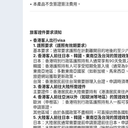
本產品不含簽證簽注費用。
旅客證件要求須知
香港客人出行visa
1. 護照要求（護照有效期要求）
基本要求：通常要求護照在計劃離開目的地後的至少
2. 香港客人前往日本、韓國、東南亞及台灣的簽證政
日本：香港特別行政區護照持有人通常享有90天免簽
韓國：香港護照持有人可享受短期免簽入境（通常為9
東南亞地區：多數東南亞國家（如新加坡、馬來西亞
旅遊網站獲取更新政策。
台灣：香港居民前往台灣需要辦理入台證。申請時須
3. 香港客人前往大陸所需證件
主要證件：香港居民赴大陸需要持有《港澳居民來往內
4. 香港客人前往亞洲以外（如歐洲等地區）的簽證政
歐洲（申根區）：香港特別行政區護照持有人一般可享
申請簽證。
其他區域：由於各國政策不盡相同，可直接訪問各國
5. 大陸客人前往日本、韓國、東南亞及台灣的簽證政
日本：大陸居民通常需要提前申請簽證前往日本。申
韓國：大陸居民前往韓國需辦理簽證（除部分特定情