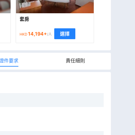
套房
14,194
+
選擇
HKD
/人
證件要求
責任細則