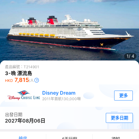
1/
4
產品編號：
T214901
3-晚 漂流島
7,815
HKD
/人
Disney Dream
更多
2011
年首航
130,000
噸
出發日期
更多日期
2027年08月06日
艙房
4天行程
須知