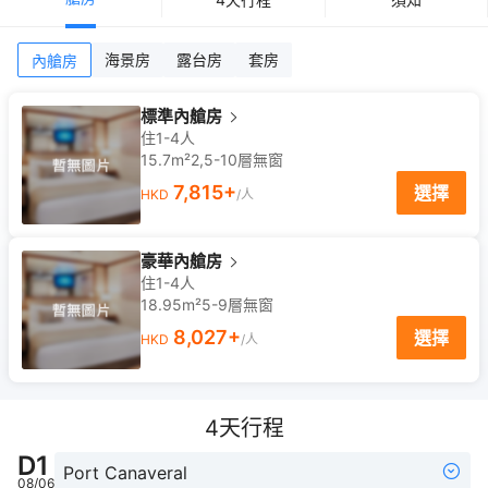
海景房
露台房
套房
內艙房
標準內艙房
住1-4人
15.7m²
2,5-10
層
無窗
7,815
+
選擇
HKD
/人
豪華內艙房
住1-4人
18.95m²
5-9
層
無窗
8,027
+
選擇
HKD
/人
4
天行程
D
1
Port Canaveral
08/06