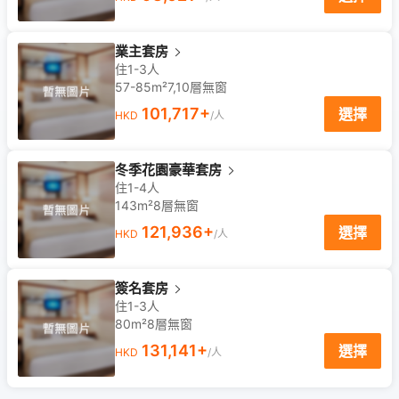
業主套房
住1-3人
57-85m²
7,10
層
無窗
101,717
+
選擇
HKD
/人
冬季花園豪華套房
住1-4人
143m²
8
層
無窗
121,936
+
選擇
HKD
/人
簽名套房
住1-3人
80m²
8
層
無窗
131,141
+
選擇
HKD
/人