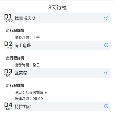
8
天行程
D
1
比雷埃夫斯
10/30
行程詳情
出發時間
：
上午
D
2
海上巡遊
10/31
行程詳情
出發時間
：
全日
D
3
瓦萊塔
11/01
行程詳情
港口
：
瓦萊塔郵輪港
抵達時間
：
08:00
D
4
特拉帕尼
11/02