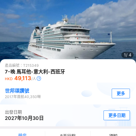
1/
4
產品編號：
T215349
7-晚 馬耳他-意大利-西班牙
49,113
HKD
/人
世邦頌讚號
更多
2017
年首航
40,350
噸
出發日期
更多日期
2027年10月30日
艙房
8天行程
須知