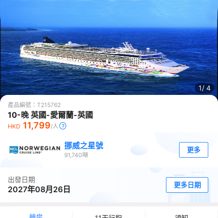
1/
4
產品編號：
T215762
10-晚 英國-愛爾蘭-英國
11,799
HKD
/人
挪威之星號
更多
91,740
噸
出發日期
更多日期
2027年08月26日
艙房
11天行程
須知