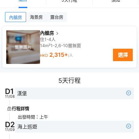
海景房
露台房
內艙房
內艙房
住1-4人
14m²
1-2,6-10
層
無窗
2,315
+
選擇
HKD
/人
5
天行程
D
1
漢堡
11/08
行程詳情
出發時間
：
上午
D
2
海上巡遊
11/09