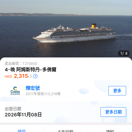
1/
4
產品編號：
T215930
4-晚 阿姆斯特丹-多佛爾
2,315
HKD
/人
輝宏號
更多
2011
年首航
113,216
噸
出發日期
更多日期
2026年11月08日
艙房
5天行程
須知