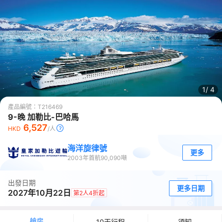
1/
4
產品編號：
T216469
9-晚 加勒比-巴哈馬
6,527
HKD
/人
海洋旋律號
更多
2003
年首航
90,090
噸
出發日期
更多日期
2027年10月22日
第2人4折起
艙房
10天行程
須知