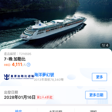
1/
4
產品編號：
T216595
7-晚 加勒比
4,111
HKD
/人
海洋夢幻號
更多
2013
年首航
78,340
噸
出發日期
更多日期
2028年01月16日
第2人4折起
艙房
8天行程
須知