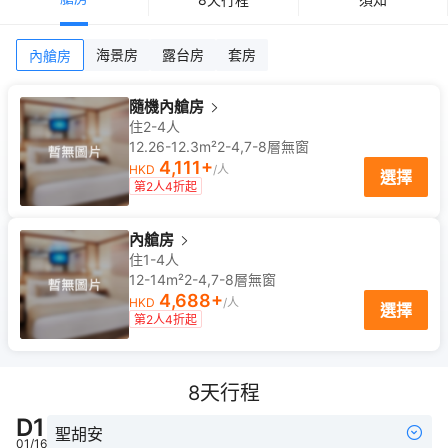
海景房
露台房
套房
內艙房
隨機內艙房
住2-4人
12.26-12.3m²
2-4,7-8
層
無窗
4,111
+
HKD
/人
選擇
第2人4折起
內艙房
住1-4人
12-14m²
2-4,7-8
層
無窗
4,688
+
HKD
/人
選擇
第2人4折起
8
天行程
D
1
聖胡安
01/16