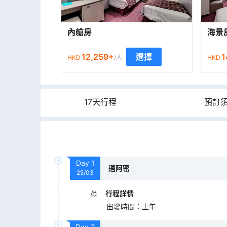
內艙房
海景
12,259
+
1
選擇
HKD
/人
HKD
17天行程
預訂
Day
1
邁阿密
25/03
行程詳情
出發時間
：
上午
Day
2