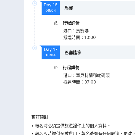
Day
16
馬賽
09/04
行程詳情
港口
：
馬賽港
抵達時間
：
10:00
Day
17
巴塞隆拿
10/04
行程詳情
港口
：
聖貝特蘭郵輪碼頭
抵達時間
：
07:00
預訂限制
報名時必須提供旅遊證件上的個人資料。
報名即時繳付全數費用，報名後如有任何取消、更改，在