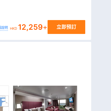
12,259
+
立即預訂
價說明
HKD