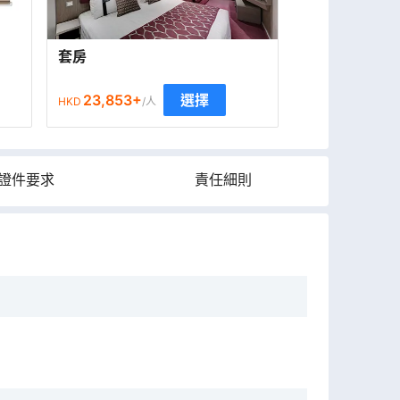
套房
23,853
+
選擇
HKD
/人
證件要求
責任細則