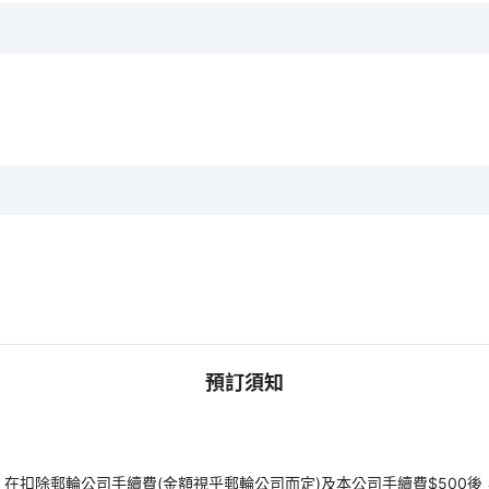
預訂須知
扣除郵輪公司手續費(金額視乎郵輪公司而定)及本公司手續費$500後