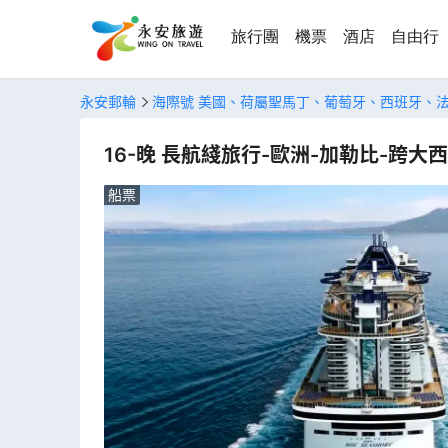
旅行團
機票
酒店
自由行
永安郵輪
海際號 美國、荷屬聖馬丁、葡萄牙、西班牙、
16-晚 長航綫旅行-歐洲-加勒比-跨大
船票