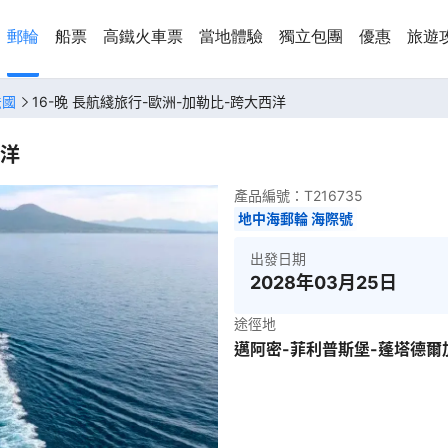
郵輪
船票
高鐵火車票
當地體驗
獨立包團
優惠
旅遊
法國
16-晚 長航綫旅行-歐洲-加勒比-跨大西洋
西洋
產品編號：
T216735
地中海郵輪 海際號
出發日期
2028年03月25日
途徑地
邁阿密-菲利普斯堡-蓬塔德爾