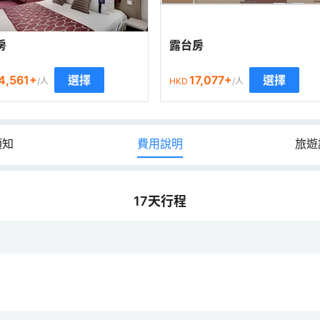
房
露台房
4,561
+
17,077
+
選擇
選擇
/人
HKD
/人
須知
費用說明
旅遊
17
天行程