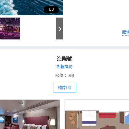
1
3
起
海際號
郵輪詳情
噸位：
0噸
艙房(4)