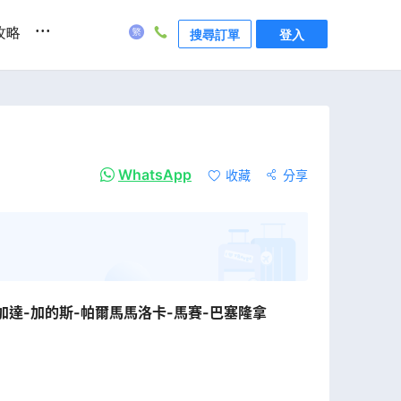
...
攻略
搜尋訂單
登入
WhatsApp
收藏
分享
加達-加的斯-帕爾馬馬洛卡-馬賽-巴塞隆拿