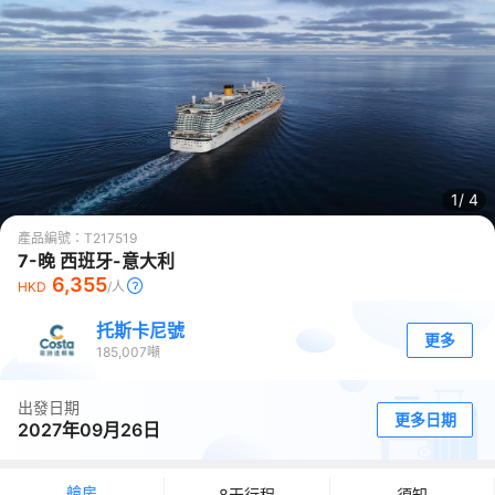
1/
4
產品編號：
T217519
7-晚 西班牙-意大利
6,355
HKD
/人
托斯卡尼號
更多
185,007
噸
出發日期
更多日期
2027年09月26日
艙房
8天行程
須知