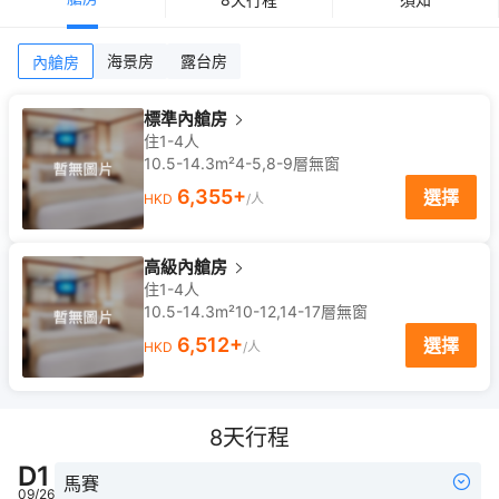
海景房
露台房
內艙房
標準內艙房
住1-4人
10.5-14.3m²
4-5,8-9
層
無窗
6,355
+
選擇
HKD
/人
高級內艙房
住1-4人
10.5-14.3m²
10-12,14-17
層
無窗
6,512
+
選擇
HKD
/人
8
天行程
D
1
馬賽
09/26