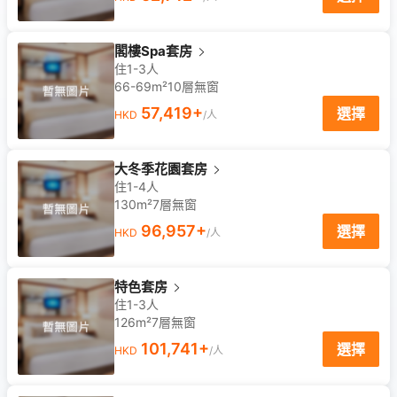
閣樓Spa套房
住1-3人
66-69m²
10
層
無窗
57,419
+
選擇
HKD
/人
大冬季花園套房
住1-4人
130m²
7
層
無窗
96,957
+
選擇
HKD
/人
特色套房
住1-3人
126m²
7
層
無窗
101,741
+
選擇
HKD
/人