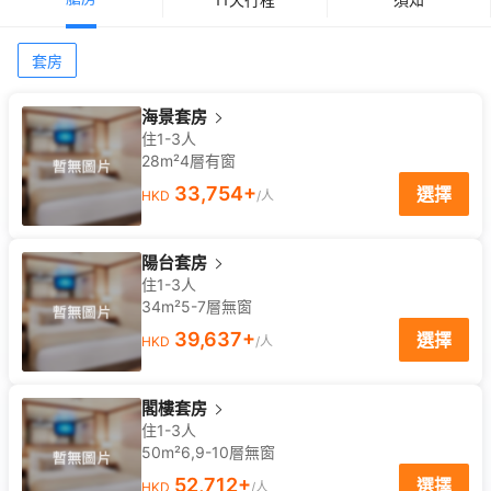
套房
海景套房
住1-3人
28m²
4
層
有窗
33,754
+
選擇
HKD
/人
陽台套房
住1-3人
34m²
5-7
層
無窗
39,637
+
選擇
HKD
/人
閣樓套房
住1-3人
50m²
6,9-10
層
無窗
52,712
+
選擇
HKD
/人