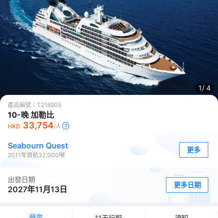
1/
4
產品編號：
T218905
10-晚 加勒比
33,754
HKD
/人
Seabourn Quest
更多
2011
年首航
32,000
噸
出發日期
更多日期
2027年11月13日
艙房
11天行程
須知