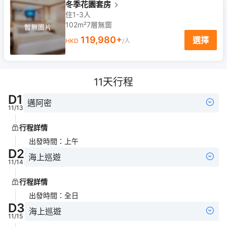
冬季花園套房
住1-3人
102m²
7
層
無窗
119,980
+
選擇
HKD
/人
11
天行程
D
1
邁阿密
11/13
行程詳情
出發時間
：
上午
D
2
海上巡遊
11/14
行程詳情
出發時間
：
全日
D
3
海上巡遊
11/15