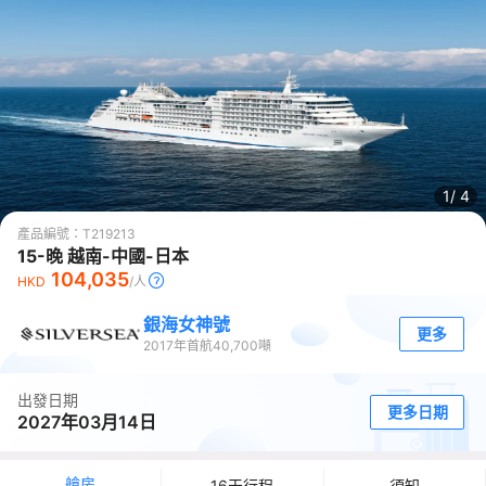
1/
4
產品編號：
T219213
15-晚 越南-中國-日本
104,035
HKD
/人
銀海女神號
更多
2017
年首航
40,700
噸
出發日期
更多日期
2027年03月14日
艙房
16天行程
須知