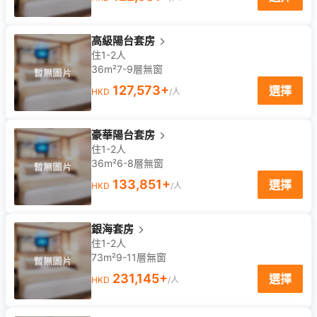
高級陽台套房
住1-2人
36m²
7-9
層
無窗
127,573
+
選擇
HKD
/人
豪華陽台套房
住1-2人
36m²
6-8
層
無窗
133,851
+
選擇
HKD
/人
銀海套房
住1-2人
73m²
9-11
層
無窗
231,145
+
選擇
HKD
/人