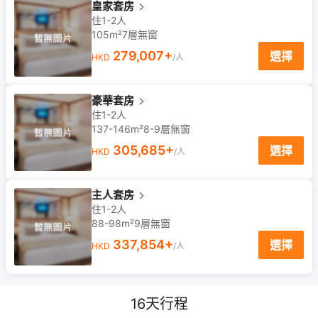
皇家套房
住1-2人
105m²
7
層
無窗
279,007
+
選擇
HKD
/人
豪華套房
住1-2人
137-146m²
8-9
層
無窗
305,685
+
選擇
HKD
/人
主人套房
住1-2人
88-98m²
9
層
無窗
337,854
+
選擇
HKD
/人
16
天行程