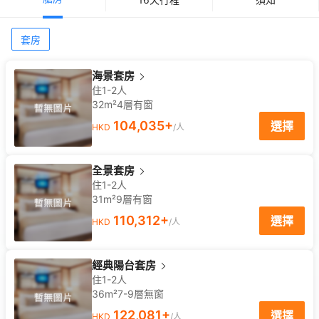
套房
海景套房
住1-2人
32m²
4
層
有窗
104,035
+
選擇
HKD
/人
全景套房
住1-2人
31m²
9
層
有窗
110,312
+
選擇
HKD
/人
經典陽台套房
住1-2人
36m²
7-9
層
無窗
122,081
+
選擇
HKD
/人