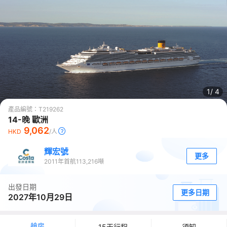
1/
4
產品編號：
T219262
14-晚 歐洲
9,062
HKD
/人
輝宏號
更多
2011
年首航
113,216
噸
出發日期
更多日期
2027年10月29日
艙房
15天行程
須知