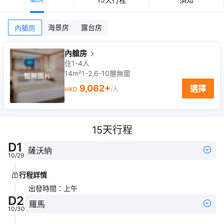
海景房
露台房
內艙房
內艙房
住1-4人
14m²
1-2,6-10
層
無窗
9,062
+
選擇
HKD
/人
15
天行程
D
1
薩沃納
10/29
行程詳情
出發時間
：
上午
D
2
羅馬
10/30