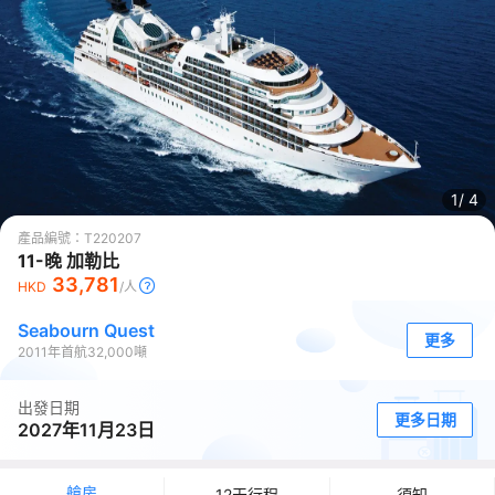
1/
4
產品編號：
T220207
11-晚 加勒比
33,781
HKD
/人
Seabourn Quest
更多
2011
年首航
32,000
噸
出發日期
更多日期
2027年11月23日
艙房
12天行程
須知