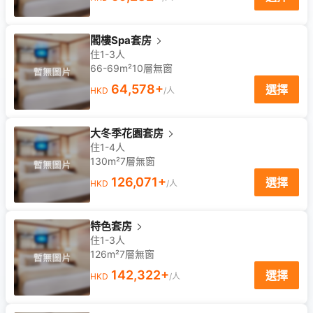
閣樓Spa套房
住1-3人
66-69m²
10
層
無窗
64,578
+
選擇
HKD
/人
大冬季花園套房
住1-4人
130m²
7
層
無窗
126,071
+
選擇
HKD
/人
特色套房
住1-3人
126m²
7
層
無窗
142,322
+
選擇
HKD
/人