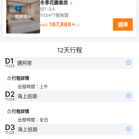
冬季花園套房
住1-3人
102m²
7
層
無窗
167,888
+
選擇
HKD
/人
12
天行程
D
1
邁阿密
11/23
行程詳情
出發時間
：
上午
D
2
海上巡遊
11/24
行程詳情
出發時間
：
全日
D
3
海上巡遊
11/25