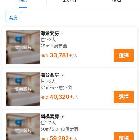
套房
海景套房
住1-3人
28m²
4
層
有窗
33,781
+
選擇
HKD
/人
陽台套房
住1-3人
34m²
5-7
層
無窗
40,320
+
選擇
HKD
/人
閣樓套房
住1-3人
50m²
6,9-10
層
無窗
59,282
+
選擇
HKD
/人