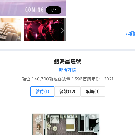
1
4
起價
銀海晨曦號
郵輪詳情
噸位：
40,700噸
載客數量：
596
首航年份：
2021
艙房(1)
餐飲(12)
娛樂(9)