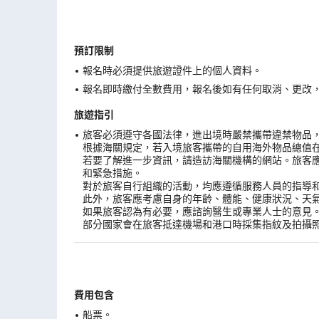
預訂限制
報名時必須提供旅遊證件上的個人資料。
報名即時繳付全數費用，報名後如有任何取消、更改，在
旅遊指引
旅客必須遵守各國法律，進出境時嚴禁攜帶違禁物品
根據海關規定，若入境旅客攜帶的自用海外物品總值
若要了解進一步資訊，請造訪海關機構的網站。旅客
和緊急措施。
對於旅客自行組織的活動，均應遵循服務人員的指導
此外，旅客應考慮自身的年齡、體能、健康狀況、天
如果旅客認為有必要，應諮詢醫生或專業人士的意見
部分國家會在旅客抵達機場和港口時採集指紋及拍攝
費用包含
船票。