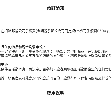
預訂須知
扣除郵輪公司手續費(金額視乎郵輪公司而定)及本公司手續費$500後
，且任何物品和現金均需申報。
在一定金額內，則可享受免稅優惠；不過部分類型的商品不在免稅範圍內
應遵循郵輪產品的說明及旅遊活動的安全警告，積極參加海上緊急演習並
和安排。
氣條件及活動本身，再決定是否參加。旅客應承擔因活動而產生的任何責
。
照片，移民官員可能會詢問包含訪問目的、旅遊行程、停留時間及旅伴等
費用說明