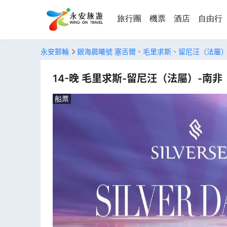
旅行團
機票
酒店
自由行
永安郵輪
銀海晨曦號 塞舌爾、毛里求斯、留尼汪（法屬
14-晚 毛里求斯-留尼汪（法屬）-南非
船票