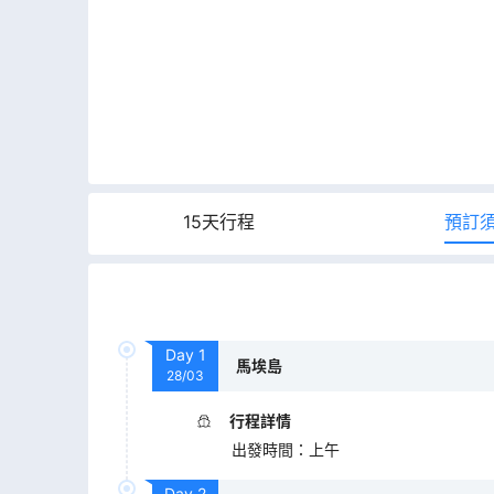
15天行程
預訂
Day
1
馬埃島
28/03
行程詳情
出發時間
：
上午
Day
2