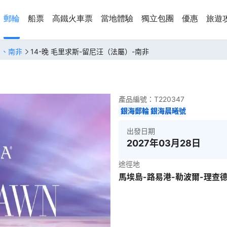
郵輪
船票
高鐵火車票
當地體驗
獨立包團
優惠
旅遊
）、南非
14-晚 毛里求斯-留尼汪（法屬）-南非
產品編號：
T220347
銀海郵輪 銀海晨曦號
出發日期
2027年03月28日
途徑地
馬埃島-路易港-勒波爾-理查