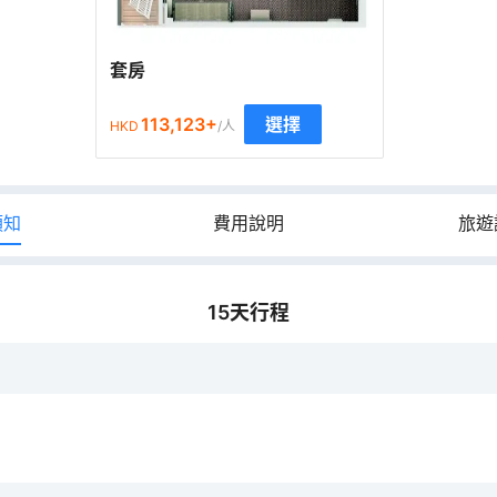
套房
113,123
+
選擇
HKD
/人
須知
費用說明
旅遊
15
天行程