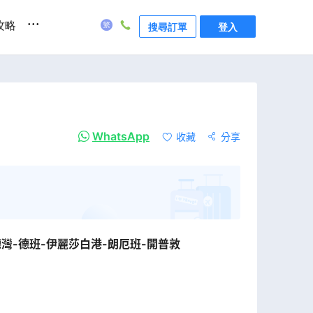
...
攻略
搜尋訂單
登入
WhatsApp
收藏
分享
德灣-德班-伊麗莎白港-朗厄班-開普敦