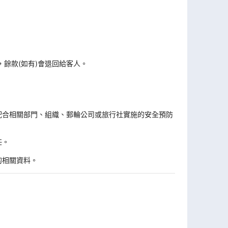
，餘款(如有)會退回給客人。
。
配合相關部門、組織、郵輪公司或旅行社實施的安全預防
任。
的相關資料。