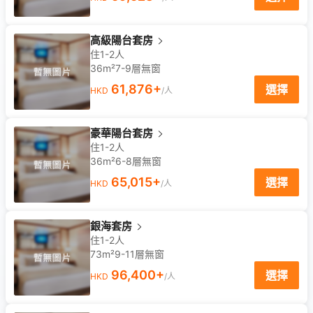
高級陽台套房
住1-2人
36m²
7-9
層
無窗
61,876
+
選擇
HKD
/人
豪華陽台套房
住1-2人
36m²
6-8
層
無窗
65,015
+
選擇
HKD
/人
銀海套房
住1-2人
73m²
9-11
層
無窗
96,400
+
選擇
HKD
/人