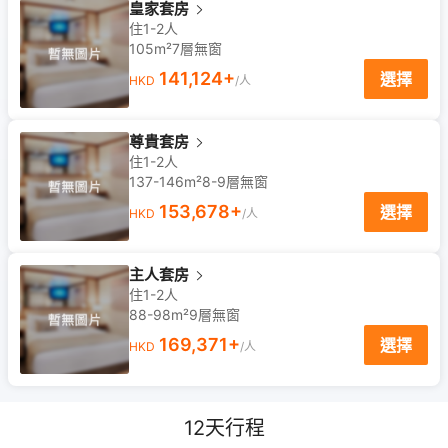
皇家套房
住1-2人
105m²
7
層
無窗
141,124
+
選擇
HKD
/人
尊貴套房
住1-2人
137-146m²
8-9
層
無窗
153,678
+
選擇
HKD
/人
主人套房
住1-2人
88-98m²
9
層
無窗
169,371
+
選擇
HKD
/人
12
天行程