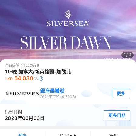
1/
4
產品編號：
T220536
11-晚 加拿大/新英格蘭-加勒比
54,030
HKD
/人
銀海晨曦號
更多
2021
年首航
40,700
噸
出發日期
更多日期
2028年03月03日
艙房
12天行程
須知