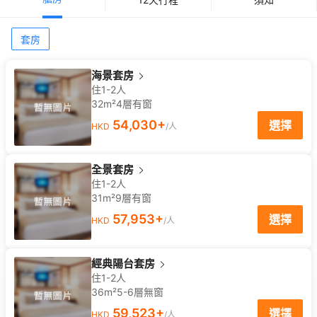
套房
海景套房
住1-2人
32m²
4
層
有窗
54,030
+
選擇
HKD
/人
全景套房
住1-2人
31m²
9
層
有窗
57,953
+
選擇
HKD
/人
經典陽台套房
住1-2人
36m²
5-6
層
無窗
59,523
+
選擇
HKD
/人