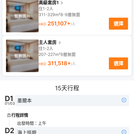
高級套房1
住1-2人
311-329m²
8-9
層
無窗
251,107
+
選擇
HKD
/人
主人套房
住1-2人
207-227m²
9
層
無窗
311,518
+
選擇
HKD
/人
15
天行程
D
1
墨爾本
01/03
行程詳情
出發時間
：
上午
D
2
海上巡遊