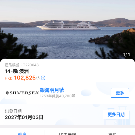
1/
1
產品編號：
T220648
14-晚 澳洲
102,825
HKD
/人
銀海明月號
更多
1753
年首航
40,700
噸
出發日期
更多日期
2027年01月03日
艙房
15天行程
須知