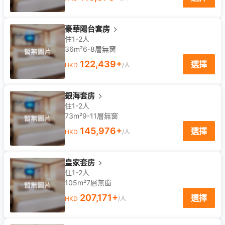
豪華陽台套房
住1-2人
36m²
6-8
層
無窗
122,439
+
選擇
HKD
/人
銀海套房
住1-2人
73m²
9-11
層
無窗
145,976
+
選擇
HKD
/人
皇家套房
住1-2人
105m²
7
層
無窗
207,171
+
選擇
HKD
/人