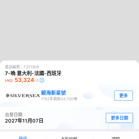
產品編號：
T221908
0
7-晚 意大利-法國-西班牙
53,324
HKD
/人
銀海新星號
更多
1753
年首航
54,700
噸
出發日期
更多日期
2027年11月07日
艙房
8天行程
須知