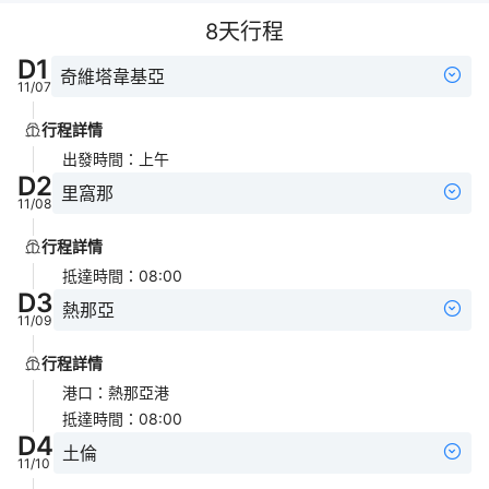
8
天行程
D
1
奇維塔韋基亞
11/07
行程詳情
出發時間
：
上午
D
2
里窩那
11/08
行程詳情
抵達時間
：
08:00
D
3
熱那亞
11/09
行程詳情
港口
：
熱那亞港
抵達時間
：
08:00
D
4
土倫
11/10