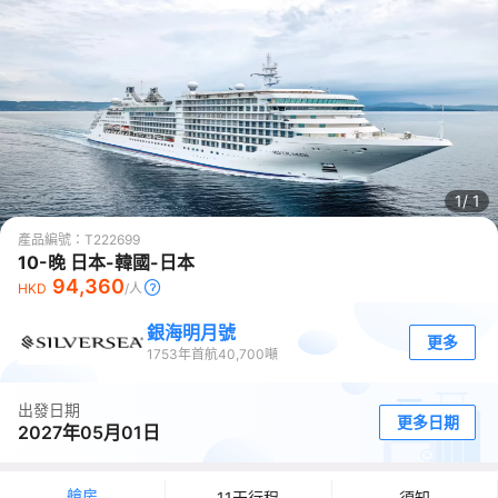
1/
1
產品編號：
T222699
10-晚 日本-韓國-日本
94,360
HKD
/人
銀海明月號
更多
1753
年首航
40,700
噸
出發日期
更多日期
2027年05月01日
艙房
11天行程
須知