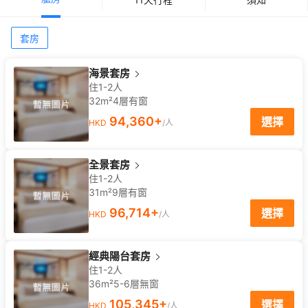
套房
海景套房
住1-2人
32m²
4
層
有窗
94,360
+
選擇
HKD
/人
全景套房
住1-2人
31m²
9
層
有窗
96,714
+
選擇
HKD
/人
經典陽台套房
住1-2人
36m²
5-6
層
無窗
105,345
+
選擇
HKD
/人