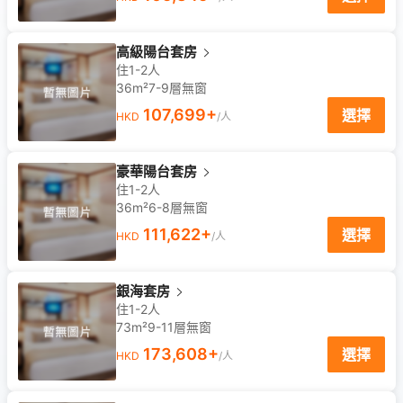
高級陽台套房
住1-2人
36m²
7-9
層
無窗
107,699
+
選擇
HKD
/人
豪華陽台套房
住1-2人
36m²
6-8
層
無窗
111,622
+
選擇
HKD
/人
銀海套房
住1-2人
73m²
9-11
層
無窗
173,608
+
選擇
HKD
/人