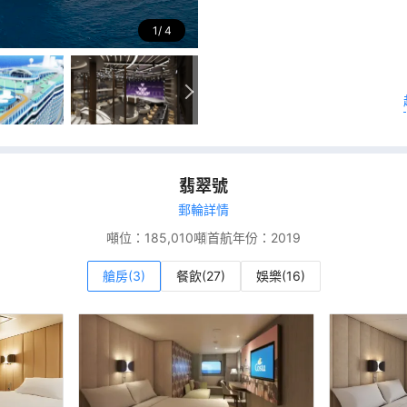
1
4
翡翠號
郵輪詳情
噸位：
185,010噸
首航年份：
2019
艙房(3)
餐飲(27)
娛樂(16)