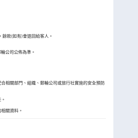
，餘款(如有)會退回給客人。
郵輪公司公佈為準。
。
配合相關部門、組織、郵輪公司或旅行社實施的安全預防
任。
的相關資料。