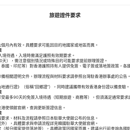
旅遊證件要求
六個月內有效。具體要求可能因目的地國家或地區而異。
策
入境待遇，入境時需滿足護照有效期要求。
0天），需注意個別情況或特殊目的可能要求提前辦理簽證。
、泰國、印尼等）對香港護照持有人提供免簽、電子簽或落地簽政策，各
準備相關證明文件，辦理流程與材料要求請參照台灣駐香港辦事處的公告
地通行證》（俗稱“回鄉證”），同時建議攜帶有效香港身份證以備查驗。
策
受最多90天的免簽入境待遇（短期旅遊、商務等），但須滿足通常要求
駐港使領館官網，查詢更新簽證信息。
策
請要求、材料及流程請參照日本駐華大使館公布的信息。
況外），具體要求與申請流程詳見韓國駐華大使館官網。
度（部分國家提供落地簽），具體政策因國家而異。建議出行前查詢各國