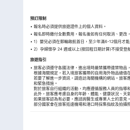
預訂限制
報名時必須提供旅遊證件上的個人資料。
報名即時繳付全數費用，報名後如有任何取消、更改，在
1）嬰兒必須在郵輪啟航首日，至少年滿6-12個月
2）孕婦懷孕 24 週或以上(按回程日期計算)不接
旅遊指引
旅客必須遵守各國法律，進出境時嚴禁攜帶違禁物品
根據海關規定，若入境旅客攜帶的自用海外物品總值
若要了解進一步資訊，請造訪海關機構的網站。旅客
和緊急措施。
對於旅客自行組織的活動，均應遵循服務人員的指導
此外，旅客應考慮自身的年齡、體能、健康狀況、天
如果旅客認為有必要，應諮詢醫生或專業人士的意見
部分國家會在旅客抵達機場和港口時採集指紋及拍攝