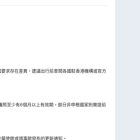
國要求存在差異，建議出行前查閱各國駐香港機構或官方
。
護照至少有6個月以上有效期。部分非申根國家則需提前
駐華使館或領事館發布的更新通知。