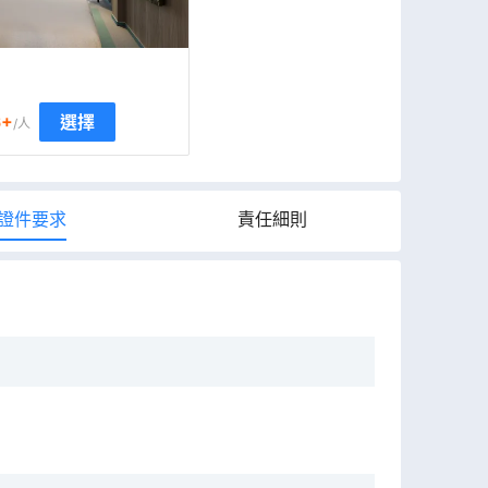
6
+
選擇
/人
證件要求
責任細則