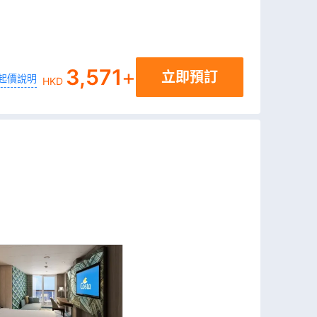
3,571
+
立即預訂
起價說明
HKD