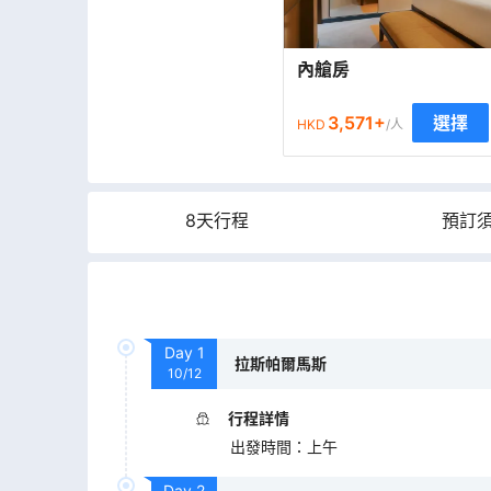
內艙房
3,571
+
選擇
HKD
/人
8天行程
預訂
Day
1
拉斯帕爾馬斯
10/12
行程詳情
出發時間
：
上午
Day
2