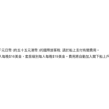
千元日幣 (約五十五元港幣 )的國際旅客稅. 請於船上支付有關費用。
每晚$16美金，套房級別每人每晚$19美金。費用將自動加入閣下船上