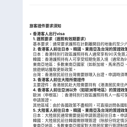
旅客證件要求須知
香港客人出行visa
1. 護照要求（護照有效期要求）
基本要求：通常要求護照在計劃離開目的地後的至少
2. 香港客人前往日本、韓國、東南亞及台灣的簽證政
日本：香港特別行政區護照持有人通常享有90天免簽
韓國：香港護照持有人可享受短期免簽入境（通常為9
東南亞地區：多數東南亞國家（如新加坡、馬來西亞
旅遊網站獲取更新政策。
台灣：香港居民前往台灣需要辦理入台證。申請時須
3. 香港客人前往大陸所需證件
主要證件：香港居民赴大陸需要持有《港澳居民來往內
4. 香港客人前往亞洲以外（如歐洲等地區）的簽證政
歐洲（申根區）：香港特別行政區護照持有人一般可享
申請簽證。
其他區域：由於各國政策不盡相同，可直接訪問各國
5. 大陸客人前往日本、韓國、東南亞及台灣的簽證政
日本：大陸居民通常需要提前申請簽證前往日本。申
韓國：大陸居民前往韓國需辦理簽證（除部分特定情
東南亞地區：多數東南亞國家對大陸居民實行簽證制