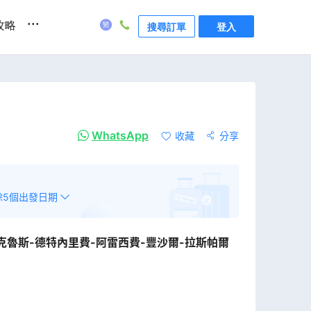
...
攻略
搜尋訂單
登入
WhatsApp
收藏
分享
餘
5
個出發日期
克魯斯-德特內里費-阿雷西費-豐沙爾-拉斯帕爾