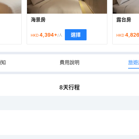
海景房
露台房
4,394
+
4,82
選擇
HKD
/人
HKD
須知
費用說明
旅遊
8
天行程