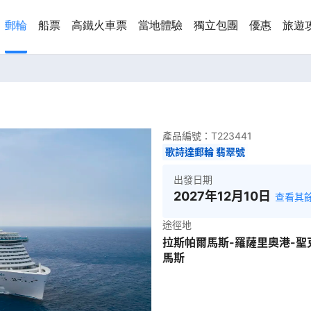
郵輪
船票
高鐵火車票
當地體驗
獨立包團
優惠
旅遊
產品編號：
T223441
歌詩達郵輪 翡翠號
出發日期
2027年12月10日
查看其
途徑地
拉斯帕爾馬斯-羅薩里奧港-聖
馬斯