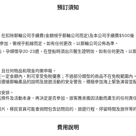
預訂須知
扣除郵輪公司手續費(金額視乎郵輪公司而定)及本公司手續費$500後
才能參加，需視乎航線而定。如有任何更改，以郵輪公司公佈為準。
受登船，孕婦懷孕20-23週，在登船時須出示醫生證明信。如有任何更改，以
，且任何物品和現金均需申報。
在一定金額內，則可享受免稅優惠；不過部分類型的商品不在免稅範圍內
應遵循郵輪產品的說明及旅遊活動的安全警告，積極參加海上緊急演習並
和安排。
氣條件及活動本身，再決定是否參加。旅客應承擔因活動而產生的任何責
。
照片，移民官員可能會詢問包含訪問目的、旅遊行程、停留時間及旅伴等
費用說明