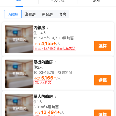
海景房
露台房
套房
內艙房
內艙房
住1-4人
15-24m²
2-4,7-10
層
無窗
4,155
+
HKD
/人
選擇
第三、四人船票優惠低至免票
隨機內艙房
住2人
10.03-15.79m²
3
層
無窗
5,166
+
HKD
/人
選擇
第2人4折起
單人內艙房
住1人
8.91m²
4
層
無窗
12,494
+
HKD
/人
選擇