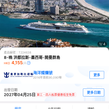
1/
4
產品編號：
T224638
8-晚 洪都拉斯-墨西哥-開曼群島
4,155
HKD
/人
海洋燦爛號
更多
2016
年首航
90,090
噸
出發日期
更多日期
2027年04月25日
第三、四人船票優惠低至免票
艙房
9天行程
須知