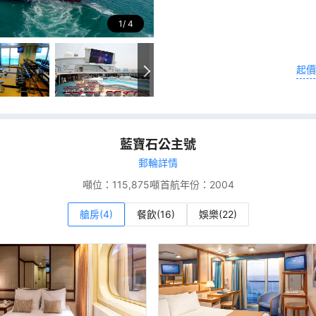
1
4
起價
藍寶石公主號
郵輪詳情
噸位：
115,875噸
首航年份：
2004
艙房(4)
餐飲(16)
娛樂(22)