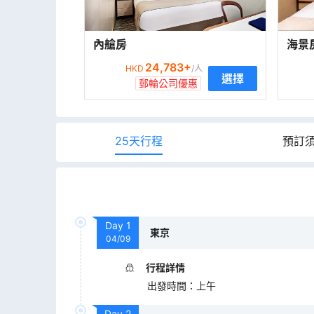
內艙房
海景
24,783
+
HKD
/人
選擇
郵輪公司優惠
25天行程
預訂
Day
1
東京
04/09
行程詳情
出發時間
：
上午
Day
2