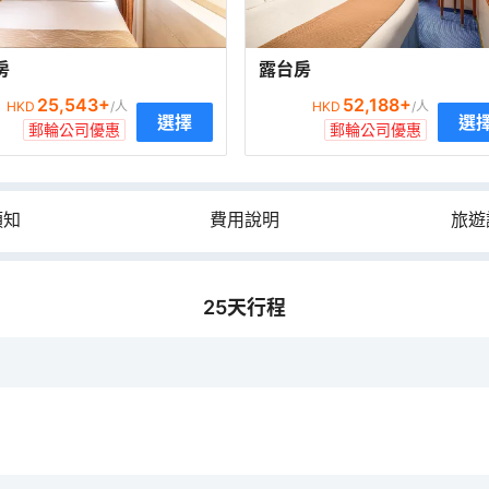
房
露台房
25,543
+
52,188
+
HKD
/人
HKD
/人
選擇
選
郵輪公司優惠
郵輪公司優惠
須知
費用說明
旅遊
25
天行程