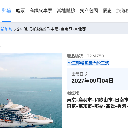
郵輪
船票
高鐵火車票
當地體驗
獨立包團
優惠
旅遊
、新加坡
24-晚 長航綫旅行-中國-東南亞-東北亞
亞
產品編號：
T224750
公主郵輪 藍寶石公主號
出發日期
2027年09月04日
途徑地
東京-鳥羽市-和歌山市-日南市
東京-高知市-那霸-高雄-香港