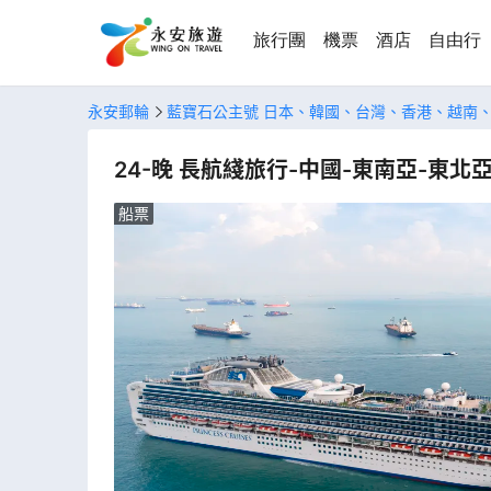
旅行團
機票
酒店
自由行
永安郵輪
藍寶石公主號 日本、韓國、台灣、香港、越南
24-晚 長航綫旅行-中國-東南亞-東北
船票