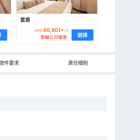
套房
60,801
+
HKD
/人
擇
選擇
郵輪公司優惠
證件要求
責任細則