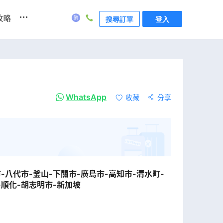
...
攻略
搜尋訂單
登入
WhatsApp
收藏
分享
-八代市-釜山-下關市-廣島市-高知市-清水町-
-順化-胡志明市-新加坡