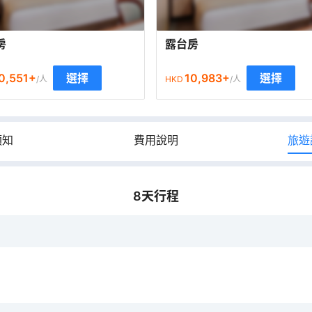
房
露台房
0,551
+
10,983
+
選擇
選擇
/人
HKD
/人
須知
費用說明
旅遊
8
天行程