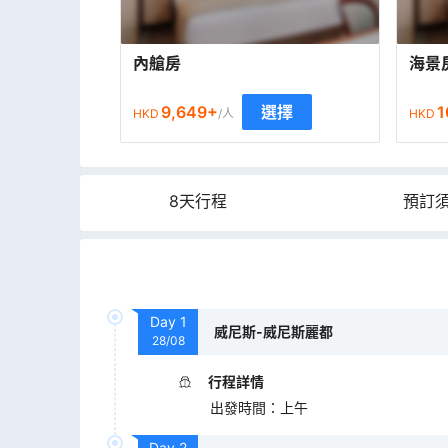
內艙房
海景
9,649
+
1
選擇
HKD
/人
HKD
8天行程
預訂
Day
1
威尼斯-威尼斯麗都
28/08
行程詳情
出發時間
：
上午
Day
2