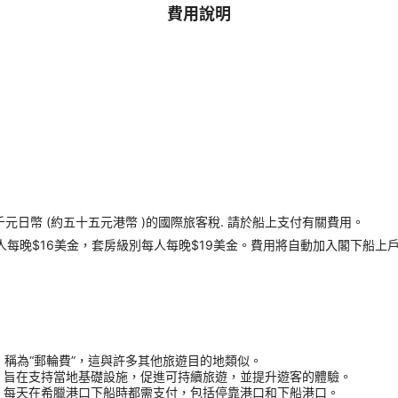
費用說明
千元日幣 (約五十五元港幣 )的國際旅客稅. 請於船上支付有關費用。
每晚$16美金，套房級別每人每晚$19美金。費用將自動加入閣下船上
用，稱為“郵輪費”，這與許多其他旅遊目的地類似。
，旨在支持當地基礎設施，促進可持續旅遊，並提升遊客的體驗。
，每天在希臘港口下船時都需支付，包括停靠港口和下船港口。