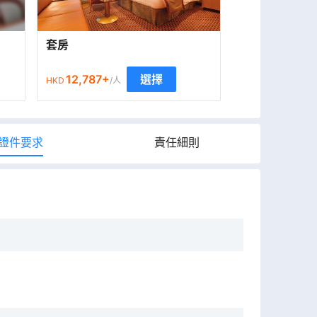
套房
12,787
+
選擇
HKD
/人
證件要求
責任細則