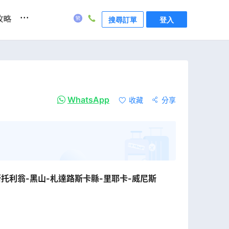
...
攻略
搜尋訂單
登入
WhatsApp
收藏
分享
斯托利翁-黑山-札達路斯卡縣-里耶卡-威尼斯