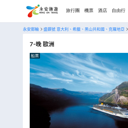
旅行團
機票
酒店
自由行
永安郵輪
盛饌號 意大利、希臘、黑山共和國、克羅地亞
7-晚 歐洲
船票