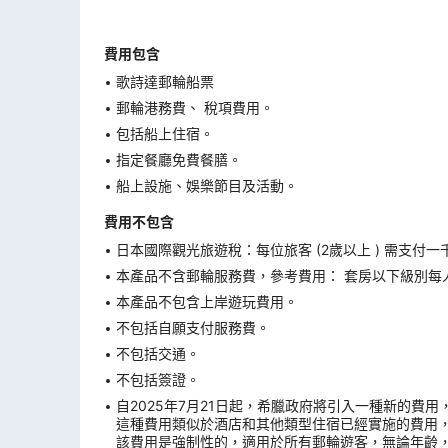
費用包含
歌詩達郵輪船票
郵輪港務費、 稅項費用。
包括船上住宿。
指定餐廳免費餐膳。
船上設施、娛樂節目及活動。
費用不包含
日本國際觀光旅遊稅：每位旅客 (2歲以上 ) 需支付一
本產品不含郵輪服務費，參考費用： 套房以下級別每人
本產品不包含上岸遊玩費用。
不包括自願支付服務費。
不包括交通。
不包括簽證。
自2025年7月21日起，希臘政府將引入一種新的費
這種費用類似於酒店和其他類型住宿已經實施的費用
該費用是強制性的，適用於所有郵輪遊客，無論年齡