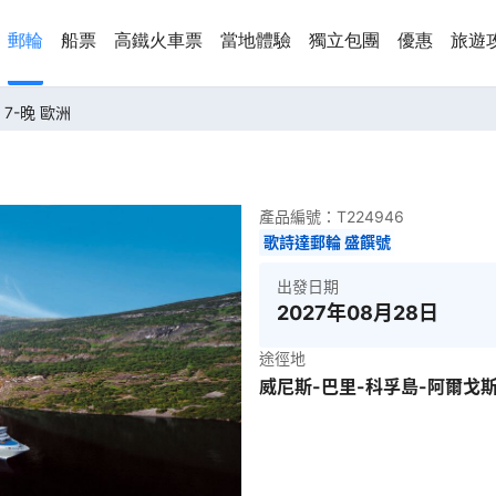
郵輪
船票
高鐵火車票
當地體驗
獨立包團
優惠
旅遊
7-晚 歐洲
產品編號：
T224946
歌詩達郵輪 盛饌號
出發日期
2027年08月28日
途徑地
威尼斯-巴里-科孚島-阿爾戈