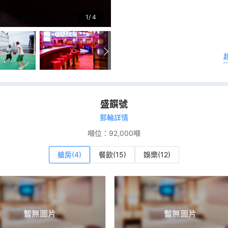
1
4
盛饌號
郵輪詳情
噸位：
92,000噸
艙房(4)
餐飲(15)
娛樂(12)