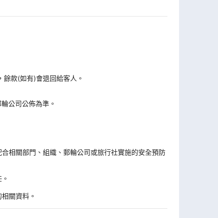
，餘款(如有)會退回給客人。
郵輪公司公佈為準。
。
配合相關部門、組織、郵輪公司或旅行社實施的安全預防
任。
的相關資料。