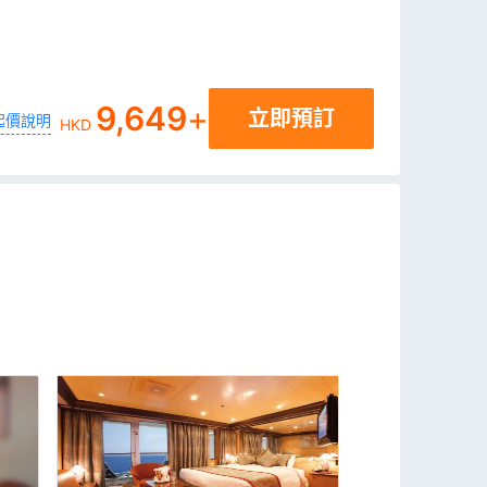
9,649
+
立即預訂
起價說明
HKD