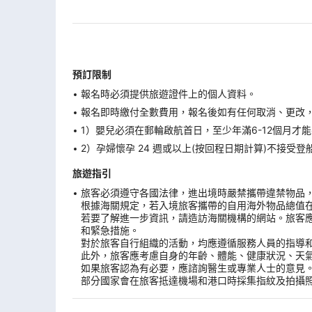
預訂限制
報名時必須提供旅遊證件上的個人資料。
報名即時繳付全數費用，報名後如有任何取消、更改，在
1）嬰兒必須在郵輪啟航首日，至少年滿6-12個月
2）孕婦懷孕 24 週或以上(按回程日期計算)不接
旅遊指引
旅客必須遵守各國法律，進出境時嚴禁攜帶違禁物品
根據海關規定，若入境旅客攜帶的自用海外物品總值
若要了解進一步資訊，請造訪海關機構的網站。旅客
和緊急措施。
對於旅客自行組織的活動，均應遵循服務人員的指導
此外，旅客應考慮自身的年齡、體能、健康狀況、天
如果旅客認為有必要，應諮詢醫生或專業人士的意見
部分國家會在旅客抵達機場和港口時採集指紋及拍攝