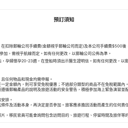
預訂須知
扣除郵輪公司手續費(金額視乎郵輪公司而定)及本公司手續費$500後
才能參加，需視乎航線而定。如有任何更改，以郵輪公司公佈為準。
受登船，孕婦懷孕20-23週，在登船時須出示醫生證明信。如有任何更改，以
，且任何物品和現金均需申報。
在一定金額內，則可享受免稅優惠；不過部分類型的商品不在免稅範圍內
應遵循郵輪產品的說明及旅遊活動的安全警告，積極參加海上緊急演習並
和安排。
氣條件及活動本身，再決定是否參加。旅客應承擔因活動而產生的任何責
。
照片，移民官員可能會詢問包含訪問目的、旅遊行程、停留時間及旅伴等