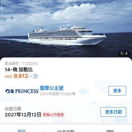
1/
4
產品編號：
T225205
14-晚 加勒比
9,812
HKD
/人
翡翠公主號
更多
2007
年首航
113,561
噸
出發日期
更多日期
2027年12月12日
郵輪公司優惠
艙房
15天行程
須知