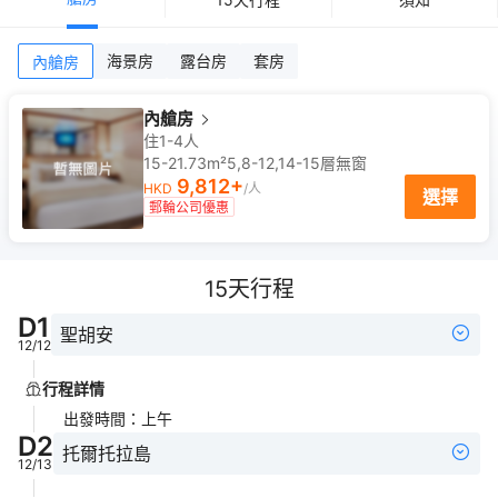
海景房
露台房
套房
內艙房
內艙房
住1-4人
15-21.73m²
5,8-12,14-15
層
無窗
9,812
+
HKD
/人
選擇
郵輪公司優惠
15
天行程
D
1
聖胡安
12/12
行程詳情
出發時間
：
上午
D
2
托爾托拉島
12/13