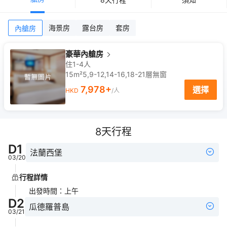
海景房
露台房
套房
內艙房
豪華內艙房
住1-4人
15m²
5,9-12,14-16,18-21
層
無窗
7,978
+
選擇
HKD
/人
8
天行程
D
1
法蘭西堡
03/20
行程詳情
出發時間
：
上午
D
2
瓜德羅普島
03/21