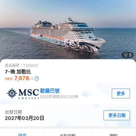
1/
3
產品編號：
T225457
7-晚 加勒比
7,978
HKD
/人
歐羅巴號
更多
2022
年首航
205,700
噸
出發日期
更多日期
2027年03月20日
艙房
8天行程
須知