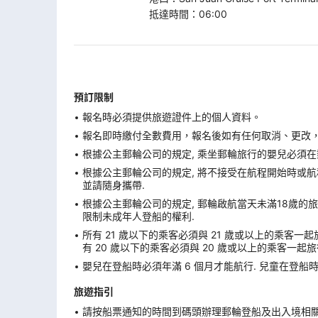
抵達時間
：
06:00
預訂限制
報名時必須提供旅遊證件上的個人資料。
報名即時繳付全數費用，報名後如有任何取消、更改，在
根據公主郵輪公司的規定, 乘坐郵輪旅行的嬰兒必須在
根據公主郵輪公司的規定, 將不接受在航程開始時或航程
並請隨身攜帶.
根據公主郵輪公司的規定, 郵輪啟航當天未滿18歲的旅
限制未成年人登船的權利.
所有 21 歲以下的乘客必須與 21 歲或以上的乘客一起
有 20 歲以下的乘客必須與 20 歲或以上的乘客一起旅
嬰兒在登船時必須年滿 6 個月才能航行. 兒童在登船時必
旅遊指引
請按船票通知的時間到碼頭辦理郵輪登船及出入境相關手