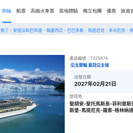
郵輪
船票
高鐵火車票
當地體驗
獨立包團
優惠
旅遊
聖馬丁、安提瓜和巴布達、聖盧西亞、巴巴多斯、馬提尼克、多米尼克、
產品編號：
T225674
公主郵輪 皇冠公主號
出發日期
2027年02月21日
途徑地
聖胡安-聖托馬斯島-菲利普斯
斯堡-馬提尼克-羅索-格林納