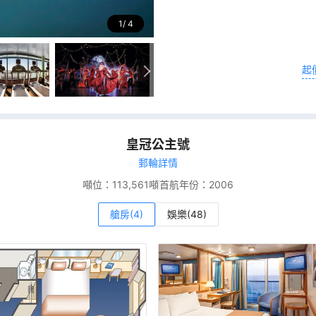
1
4
起
皇冠公主號
郵輪詳情
噸位：
113,561噸
首航年份：
2006
艙房(4)
娛樂(48)