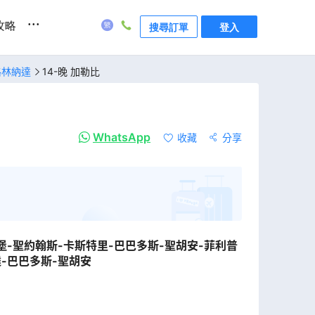
...
攻略
搜尋訂單
登入
格林納達
14-晚 加勒比
WhatsApp
收藏
分享
堡-聖約翰斯-卡斯特里-巴巴多斯-聖胡安-菲利普
達-巴巴多斯-聖胡安