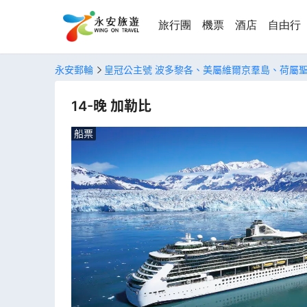
旅行團
機票
酒店
自由行
永安郵輪
皇冠公主號 波多黎各、美屬維爾京羣島、荷屬
14-晚 加勒比
船票