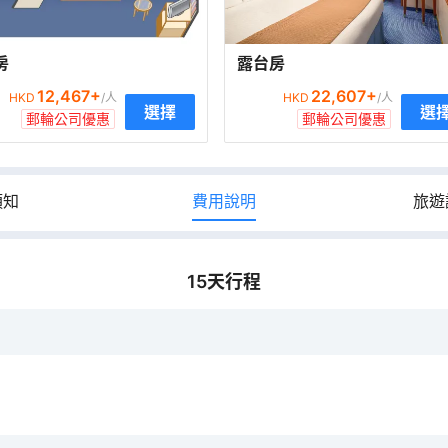
房
露台房
12,467
+
22,607
+
HKD
/人
HKD
/人
選擇
選
郵輪公司優惠
郵輪公司優惠
須知
費用說明
旅遊
15
天行程