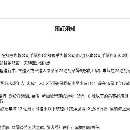
預訂須知
扣除郵輪公司手續費(金額視乎郵輪公司而定)及本公司手續費$500後
郵輪啟航第一天時至少滿1歲.
進行中, 會進入或已進入懷孕第24週的孕婦的預訂申請. 未超過24週的
客為未成年人. 未成年人出行須確保同艙中至少有1位年齡在18歲 (含18
旅行. 對於在澳洲, 台灣, 新加坡營運的遊輪: 所有 18 歲以下的乘客必須與
行.
須年滿 12 個月才能搭乘以下航線: 1.跨洋過境. 2.遠程行程, 連續海上天
續. 關閘後將無法登船. 旅客誤船需自行承擔相應責任.