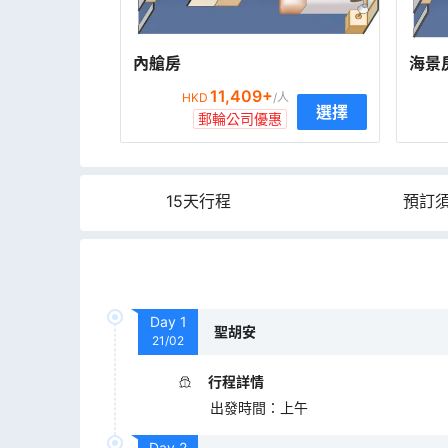
內艙房
海景
11,409
+
HKD
/人
選擇
郵輪公司優惠
15天行程
預訂
Day
1
聖胡安
21/02
行程詳情
出發時間
：
上午
Day
2