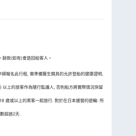
，餘款(如有)會退回給客人。
孕婦報名此行程, 需準備醫生開具的允許登船的健康證明,
歲) 以上的旅客作為隨行監護人, 否則船方將實際情況保留
 18 歲或以上的乘客一起旅行. 對於在日本運營的遊輪: 所
數超過2天.