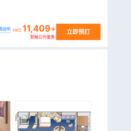
11,409
+
價說明
HKD
立即預訂
郵輪公司優惠