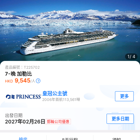
1/
4
產品編號：
T225702
7-晚 加勒比
9,545
HKD
/人
皇冠公主號
更多
2006
年首航
113,561
噸
出發日期
更多日期
2027年02月26日
郵輪公司優惠
艙房
8天行程
須知