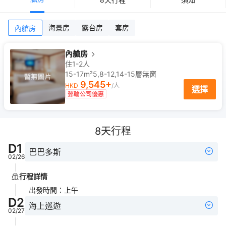
海景房
露台房
套房
內艙房
內艙房
住1-2人
15-17m²
5,8-12,14-15
層
無窗
9,545
+
HKD
/人
選擇
郵輪公司優惠
8
天行程
D
1
巴巴多斯
02/26
行程詳情
出發時間
：
上午
D
2
海上巡遊
02/27