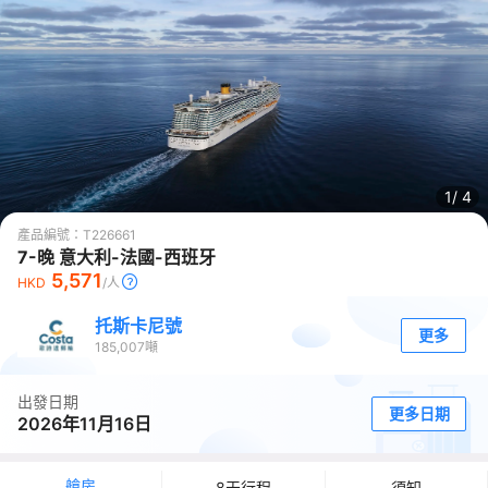
1/
4
產品編號：
T226661
7-晚 意大利-法國-西班牙
5,571
HKD
/人
托斯卡尼號
更多
185,007
噸
出發日期
更多日期
2026年11月16日
艙房
8天行程
須知