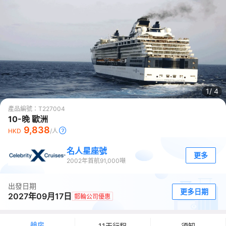
1/
4
產品編號：
T227004
10-晚 歐洲
9,838
HKD
/人
名人星座號
更多
2002
年首航
91,000
噸
出發日期
更多日期
2027年09月17日
郵輪公司優惠
艙房
11天行程
須知