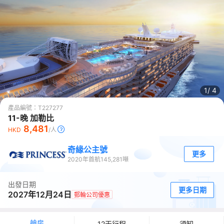
1/
4
產品編號：
T227277
11-晚 加勒比
8,481
HKD
/人
奇緣公主號
更多
2020
年首航
145,281
噸
出發日期
更多日期
2027年12月24日
郵輪公司優惠
艙房
12天行程
須知