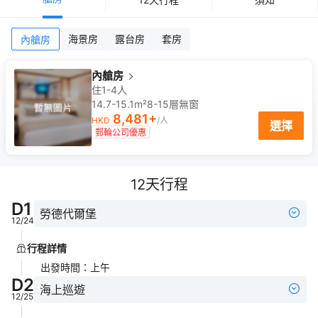
海景房
露台房
套房
內艙房
內艙房
住1-4人
14.7-15.1m²
8-15
層
無窗
8,481
+
HKD
/人
選擇
郵輪公司優惠
12
天行程
D
1
勞德代爾堡
12/24
行程詳情
出發時間
：
上午
D
2
海上巡遊
12/25