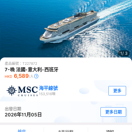
1/
3
產品編號：
T227872
7-晚 法國-意大利-西班牙
6,589
HKD
/人
海平線號
更多
153,516
噸
出發日期
更多日期
2026年11月05日
艙房
8天行程
須知