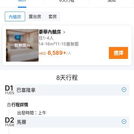
露台房
套房
內艙房
豪華內艙房
住1-4人
14-16m²
11-15
層
無窗
6,589
+
選擇
HKD
/人
8
天行程
D
1
巴塞隆拿
11/05
行程詳情
出發時間
：
上午
D
2
馬賽
11/06