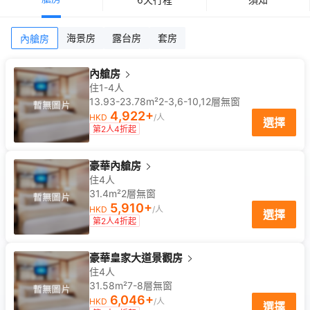
海景房
露台房
套房
內艙房
內艙房
住1-4人
13.93-23.78m²
2-3,6-10,12
層
無窗
4,922
+
HKD
/人
選擇
第2人4折起
豪華內艙房
住4人
31.4m²
2
層
無窗
5,910
+
HKD
/人
選擇
第2人4折起
豪華皇家大道景觀房
住4人
31.58m²
7-8
層
無窗
6,046
+
HKD
/人
選擇