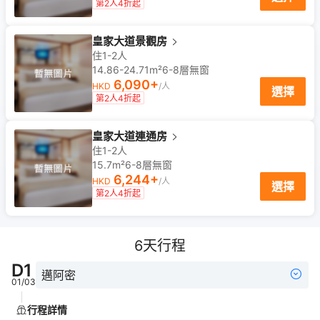
第2人4折起
皇家大道景觀房
住1-2人
14.86-24.71m²
6-8
層
無窗
6,090
+
HKD
/人
選擇
第2人4折起
皇家大道連通房
住1-2人
15.7m²
6-8
層
無窗
6,244
+
HKD
/人
選擇
第2人4折起
6
天行程
D
1
邁阿密
01/03
行程詳情