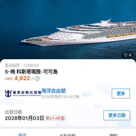
1/
4
產品編號：
T229006
5-晚 科斯塔瑪雅-可可島
4,922
HKD
/人
海洋自由號
更多
2006
年首航
154,407
噸
出發日期
更多日期
2028年01月03日
第2人4折起
艙房
6天行程
須知