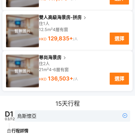
雙人高級海景房-拼房
住1人
12.5m²
4
層
有窗
129,835
+
選擇
HKD
/人
尊尚海景房
住2人
21m²
4-6
層
有窗
136,503
+
選擇
HKD
/人
15
天行程
D
1
烏斯懷亞
03/12
行程詳情