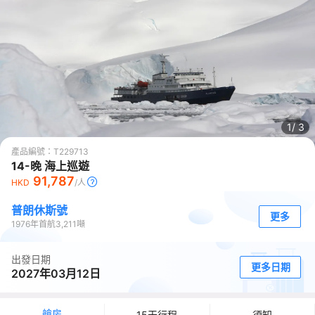
1/
3
產品編號：
T229713
14-晚 海上巡遊
91,787
HKD
/人
普朗休斯號
更多
1976
年首航
3,211
噸
出發日期
更多日期
2027年03月12日
艙房
15天行程
須知