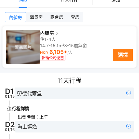
海景房
露台房
套房
內艙房
內艙房
住1-4人
14.7-15.1m²
8-15
層
無窗
6,105
+
HKD
/人
選擇
郵輪公司優惠
11
天行程
D
1
勞德代爾堡
01/15
行程詳情
出發時間
：
上午
D
2
海上巡遊
01/16