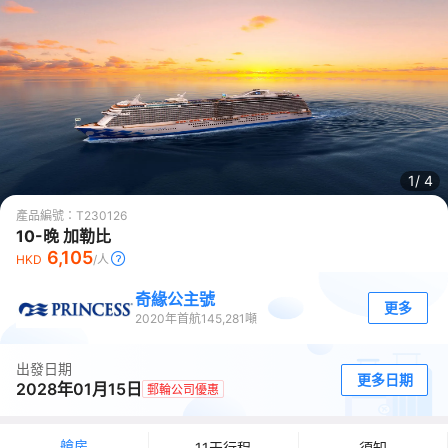
1/
4
產品編號：
T230126
10-晚 加勒比
6,105
HKD
/人
奇緣公主號
更多
2020
年首航
145,281
噸
出發日期
更多日期
2028年01月15日
郵輪公司優惠
艙房
11天行程
須知