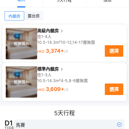
露台房
內艙房
高級內艙房
住1-4人
10.5-14.3m²
10-12,14-17
層
無窗
3,374
+
選擇
HKD
/人
標準內艙房
住1-3人
10.5-14.3m²
4-5,8-9
層
無窗
3,609
+
選擇
HKD
/人
5
天行程
D
1
馬賽
11/08