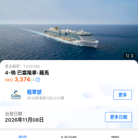
1/
3
產品編號：
T230385
4-晚 巴塞隆拿-羅馬
3,374
HKD
/人
翡翠號
更多
2019
年首航
185,010
噸
出發日期
更多日期
2026年11月08日
艙房
5天行程
須知