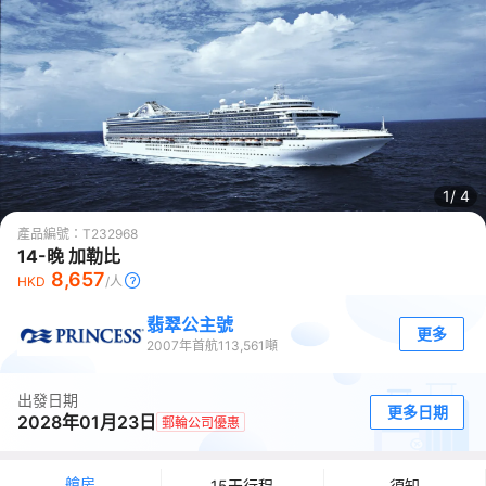
1/
4
產品編號：
T232968
14-晚 加勒比
8,657
HKD
/人
翡翠公主號
更多
2007
年首航
113,561
噸
出發日期
更多日期
2028年01月23日
郵輪公司優惠
艙房
15天行程
須知