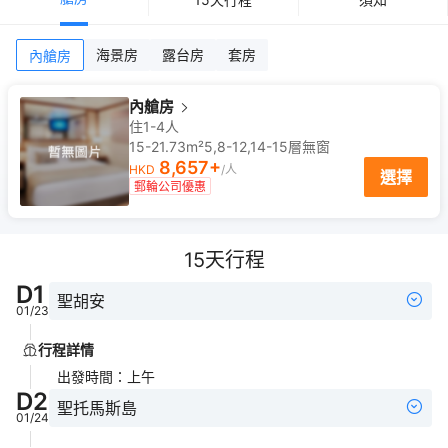
海景房
露台房
套房
內艙房
內艙房
住1-4人
15-21.73m²
5,8-12,14-15
層
無窗
8,657
+
HKD
/人
選擇
郵輪公司優惠
15
天行程
D
1
聖胡安
01/23
行程詳情
出發時間
：
上午
D
2
聖托馬斯島
01/24