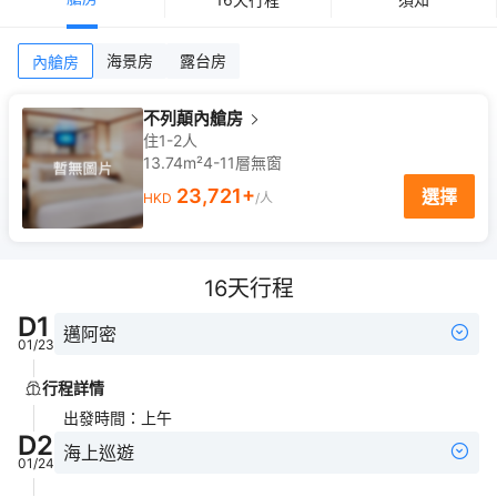
海景房
露台房
內艙房
不列顛內艙房
住1-2人
13.74m²
4-11
層
無窗
23,721
+
選擇
HKD
/人
16
天行程
D
1
邁阿密
01/23
行程詳情
出發時間
：
上午
D
2
海上巡遊
01/24