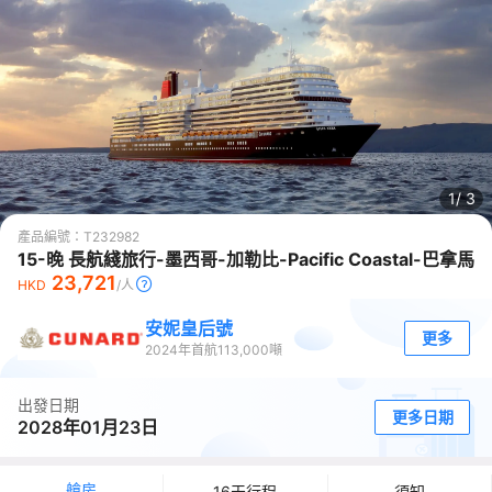
1/
3
產品編號：
T232982
15-晚 長航綫旅行-墨西哥-加勒比-Pacific Coastal-巴拿馬
23,721
HKD
/人
安妮皇后號
更多
2024
年首航
113,000
噸
出發日期
更多日期
2028年01月23日
艙房
16天行程
須知