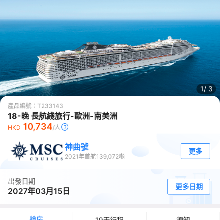
1/
3
產品編號：
T233143
18-晚 長航綫旅行-歐洲-南美洲
10,734
HKD
/人
神曲號
更多
2021
年首航
139,072
噸
出發日期
更多日期
2027年03月15日
艙房
19天行程
須知