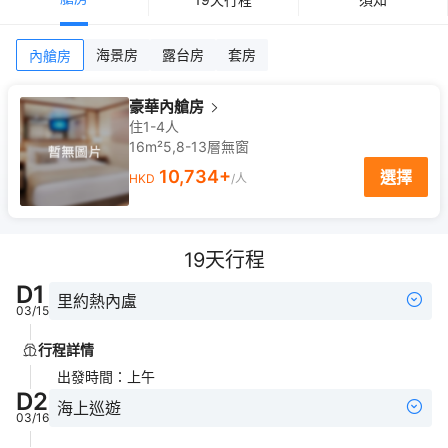
海景房
露台房
套房
內艙房
豪華內艙房
住1-4人
16m²
5,8-13
層
無窗
10,734
+
選擇
HKD
/人
19
天行程
D
1
里約熱內盧
03/15
行程詳情
出發時間
：
上午
D
2
海上巡遊
03/16