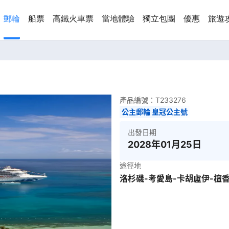
郵輪
船票
高鐵火車票
當地體驗
獨立包團
優惠
旅遊
產品編號：
T233276
公主郵輪 皇冠公主號
出發日期
2028年01月25日
途徑地
洛杉磯-考愛島-卡胡盧伊-檀