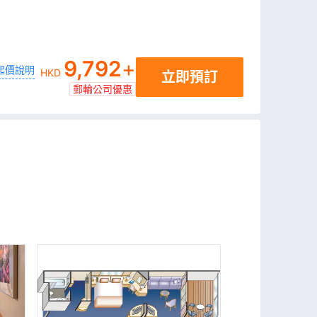
9,792
+
起價說明
HKD
立即預訂
郵輪公司優惠