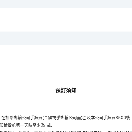
預訂須知
扣除郵輪公司手續費(金額視乎郵輪公司而定)及本公司手續費$500後
郵輪啟航第一天時至少滿1歲.