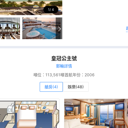
1
4
皇冠公主號
郵輪詳情
噸位：
113,561噸
首航年份：
2006
艙房(4)
娛樂(48)