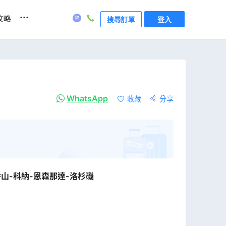
...
攻略
搜尋訂單
登入
WhatsApp
收藏
分享
香山-科納-恩森那達-洛杉磯