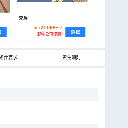
套房
21,698
+
HKD
/人
擇
選擇
郵輪公司優惠
證件要求
責任細則