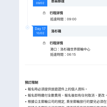
恩森那達
09/02
行程詳情
抵達時間
：
09:00
Day
17
洛杉磯
10/02
行程詳情
港口
：
洛杉磯世界郵輪中心
抵達時間
：
06:15
預訂限制
報名時必須提供旅遊證件上的個人資料。
報名即時繳付全數費用，報名後如有任何取消、更改，在
根據公主郵輪公司的規定, 乘坐郵輪旅行的嬰兒必須在