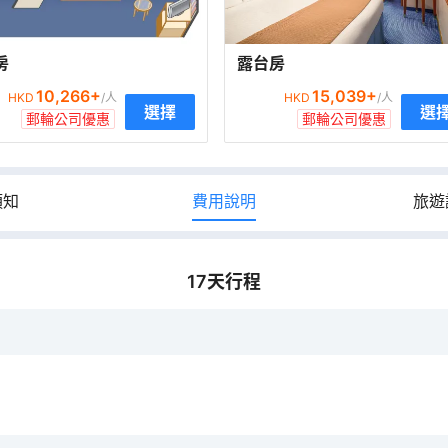
房
露台房
10,266
+
15,039
+
HKD
/人
HKD
/人
選擇
選
郵輪公司優惠
郵輪公司優惠
須知
費用說明
旅遊
17
天行程