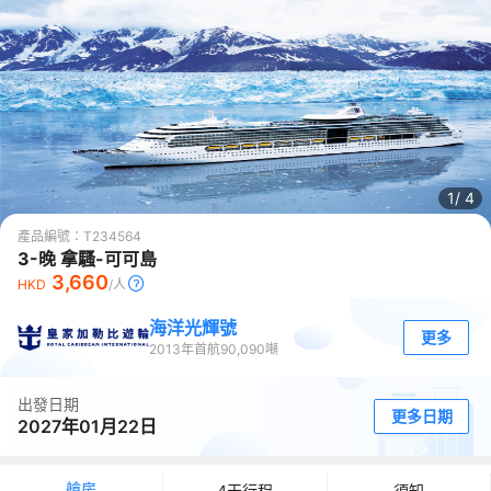
1/
4
產品編號：
T234564
3-晚 拿騷-可可島
3,660
HKD
/人
海洋光輝號
更多
2013
年首航
90,090
噸
出發日期
更多日期
2027年01月22日
艙房
4天行程
須知